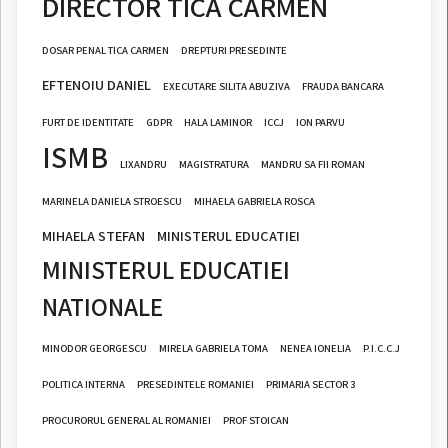
DIRECTOR TICA CARMEN
DOSAR PENAL TICA CARMEN
DREPTURI PRESEDINTE
EFTENOIU DANIEL
EXECUTARE SILITA ABUZIVA
FRAUDA BANCARA
FURT DE IDENTITATE
GDPR
HALA LAMINOR
ICCJ
ION PARVU
ISMB
LIXANDRU
MAGISTRATURA
MANDRU SA FII ROMAN
MARINELA DANIELA STROESCU
MIHAELA GABRIELA ROSCA
MIHAELA STEFAN
MINISTERUL EDUCATIEI
MINISTERUL EDUCATIEI
NATIONALE
MINODOR GEORGESCU
MIRELA GABRIELA TOMA
NENEA IONELIA
P.I.C.C.J
POLITICA INTERNA
PRESEDINTELE ROMANIEI
PRIMARIA SECTOR 3
PROCURORUL GENERAL AL ROMANIEI
PROF STOICAN