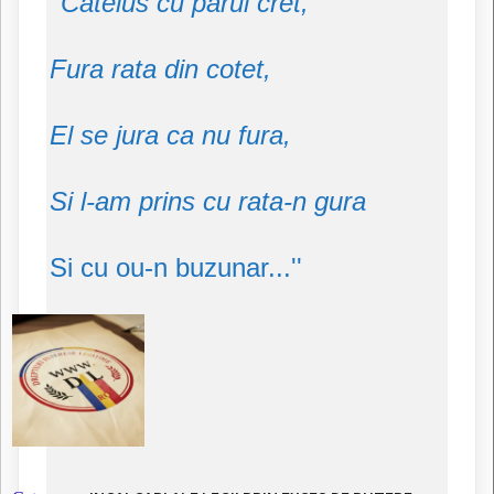
''Catelus cu parul cret,
Fura rata din cotet,
El se jura ca nu fura,
Si l-am prins cu rata-n gura
Si cu ou-n buzunar...''