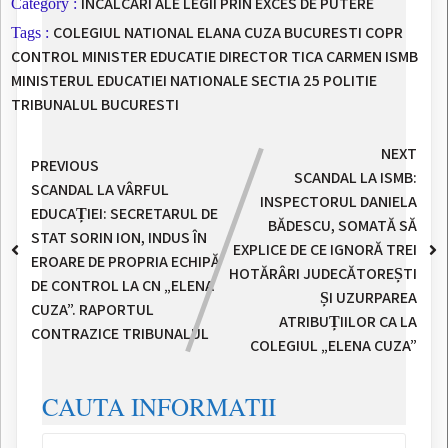
INCALCARI ALE LEGII PRIN EXCES DE PUTERE
Category :
COLEGIUL NATIONAL ELANA CUZA BUCURESTI
COPR
Tags :
CONTROL MINISTER EDUCATIE
DIRECTOR TICA CARMEN
ISMB
MINISTERUL EDUCATIEI NATIONALE
SECTIA 25 POLITIE
TRIBUNALUL BUCURESTI
NEXT
PREVIOUS
SCANDAL LA ISMB:
SCANDAL LA VÂRFUL
INSPECTORUL DANIELA
EDUCAȚIEI: SECRETARUL DE
BĂDESCU, SOMATĂ SĂ
STAT SORIN ION, INDUS ÎN
EXPLICE DE CE IGNORĂ TREI
EROARE DE PROPRIA ECHIPĂ
HOTĂRÂRI JUDECĂTOREȘTI
DE CONTROL LA CN „ELENA
ȘI UZURPAREA
CUZA”. RAPORTUL
ATRIBUȚIILOR CA LA
CONTRAZICE TRIBUNALUL
COLEGIUL „ELENA CUZA”
CAUTA INFORMATII
Caută