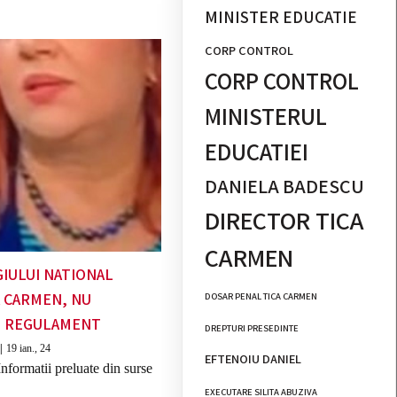
MINISTER EDUCATIE
CORP CONTROL
CORP CONTROL
MINISTERUL
EDUCATIEI
DANIELA BADESCU
DIRECTOR TICA
CARMEN
IULUI NATIONAL
A CARMEN, NU
DOSAR PENAL TICA CARMEN
L REGULAMENT
DREPTURI PRESEDINTE
|
19
ian., 24
EFTENOIU DANIEL
nformatii preluate din surse
EXECUTARE SILITA ABUZIVA