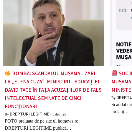
BOMBĂ: SCANDALUL MUȘAMALIZĂRII
ȘOC Î
LA „ELENA CUZA”: MINISTRUL EDUCAȚIEI
MUȘAMAL
DAVID TACE ÎN FAȚA ACUZAȚIILOR DE FALS
MINISTE
DREPTU
INTELECTUAL SEMNATE DE CINCI
By
Scandal ur
FUNCȚIONARI
un lanț…
DREPTURI LEGITIME
By
|
5
dec., 25
FOTO preluata de pe site ul hotnews.ro.
DREPTURI LEGITIME publică…