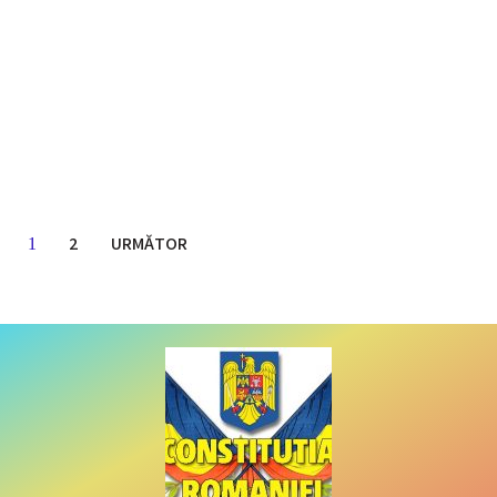
2
URMĂTOR
1