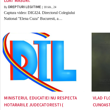
LUAT MASURI.
DREPTURI LEGITIME
By
|
18
feb., 24
Captura video: DIGI24. Directorul Colegiului
National ''Elena Cuza'' Bucuresti, a…
MINISTERUL EDUCATIEI NU RESPECTA
VLAD FL
HOTARARILE JUDECATORESTI (
CUNOAST