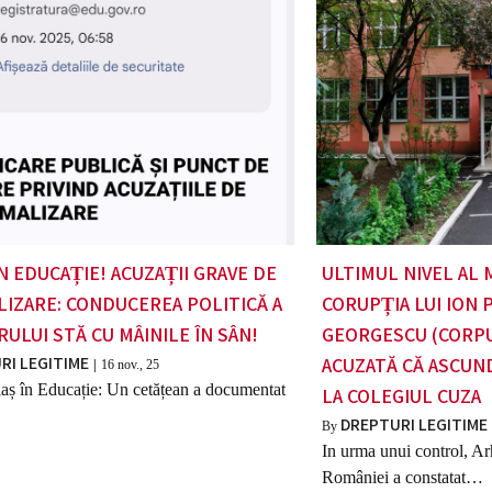
N EDUCAȚIE! ACUZAȚII GRAVE DE
ULTIMUL NIVEL AL 
IZARE: CONDUCEREA POLITICĂ A
CORUPȚIA LUI ION 
RULUI STĂ CU MÂINILE ÎN SÂN!
GEORGESCU (CORP
RI LEGITIME
ACUZATĂ CĂ ASCUND
|
16
nov., 25
iaș în Educație: Un cetățean a documentat
LA COLEGIUL CUZA
DREPTURI LEGITIME
By
In urma unui control, Ar
României a constatat…