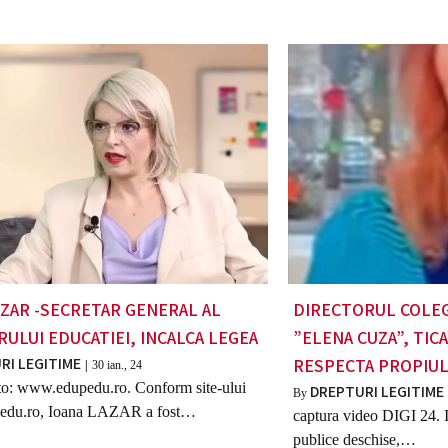
AZAR -SECRETAR GENERAL AL
DIRECTORUL COLEG
RULUI EDUCATIEI, INCALCA LEGEA
”ELENA CUZA”, TIC
RI LEGITIME
RESPECTA PROPIU
|
30
ian., 24
to: www.edupedu.ro. Conform site-ului
DREPTURI LEGITIME
By
du.ro, Ioana LAZAR a fost…
captura video DIGI 24. I
publice deschise,…