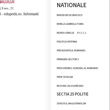
ALULUI
NATIONALE
|
8
nov., 23
l - edupedu.ro. Informatii
MINODOR GEORGESCU
MIRELA GABRIELA TOMA
NENEA IONELIA
P.I.C.C.J
POLITICA INTERNA
PRESEDINTELE ROMANIEI
PRIMARIA SECTOR 3
PROCURORUL GENERAL AL ROMANIEI
PROF STOICAN
RAZVAN CALUGAREANU
SECTIA 25 POLITIE
STATUTUL MAGISTRATILOR