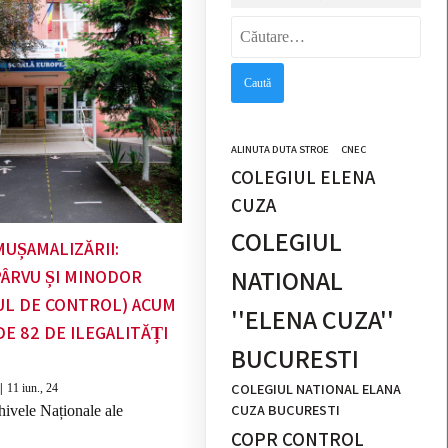
Caută
după:
ALINUTA DUTA STROE
CNEC
COLEGIUL ELENA
CUZA
COLEGIUL
MUȘAMALIZĂRII:
NATIONAL
PÂRVU ȘI MINODOR
UL DE CONTROL) ACUM
''ELENA CUZA''
E 82 DE ILEGALITĂȚI
BUCURESTI
COLEGIUL NATIONAL ELANA
|
11
iun., 24
CUZA BUCURESTI
hivele Naționale ale
COPR CONTROL