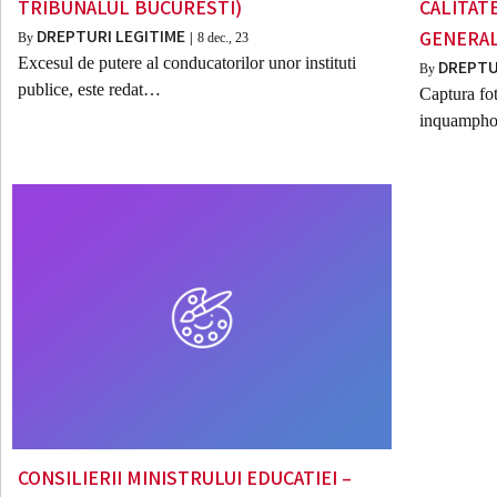
TRIBUNALUL BUCURESTI)
CALITAT
DREPTURI LEGITIME
GENERA
By
|
8
dec., 23
Excesul de putere al conducatorilor unor instituti
DREPTU
By
publice, este redat…
Captura fot
inquamphot
CONSILIERII MINISTRULUI EDUCATIEI –