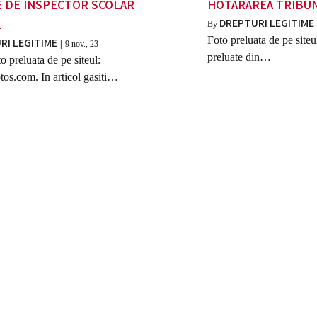
E DE INSPECTOR SCOLAR
HOTARAREA TRIBUN
DREPTURI LEGITIME
L
By
Foto preluata de pe siteu
RI LEGITIME
|
9
nov., 23
preluate din…
o preluata de pe siteul:
os.com. In articol gasiti…