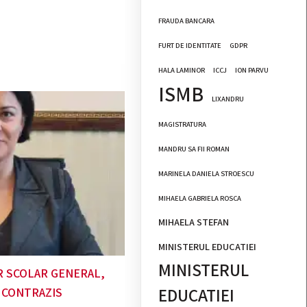
FRAUDA BANCARA
FURT DE IDENTITATE
GDPR
HALA LAMINOR
ICCJ
ION PARVU
ISMB
LIXANDRU
MAGISTRATURA
MANDRU SA FII ROMAN
MARINELA DANIELA STROESCU
MIHAELA GABRIELA ROSCA
MIHAELA STEFAN
MINISTERUL EDUCATIEI
MINISTERUL
 SCOLAR GENERAL,
EDUCATIEI
 CONTRAZIS