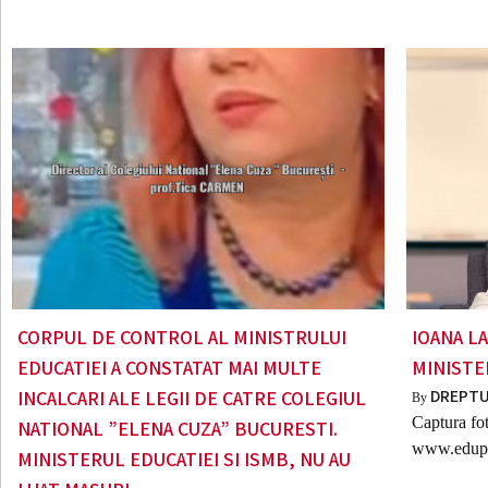
CORPUL DE CONTROL AL MINISTRULUI
IOANA L
EDUCATIEI A CONSTATAT MAI MULTE
MINISTE
DREPTU
INCALCARI ALE LEGII DE CATRE COLEGIUL
By
Captura fo
NATIONAL ”ELENA CUZA” BUCURESTI.
www.edupe
MINISTERUL EDUCATIEI SI ISMB, NU AU