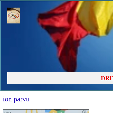
DRE
ion parvu