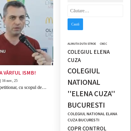
Caută
după:
ALINUTA DUTA STROE
CNEC
COLEGIUL ELENA
CUZA
COLEGIUL
A VÂRFUL ISMB!
NATIONAL
|
16
nov., 25
petitionar, cu scopul de…
''ELENA CUZA''
BUCURESTI
COLEGIUL NATIONAL ELANA
CUZA BUCURESTI
COPR CONTROL