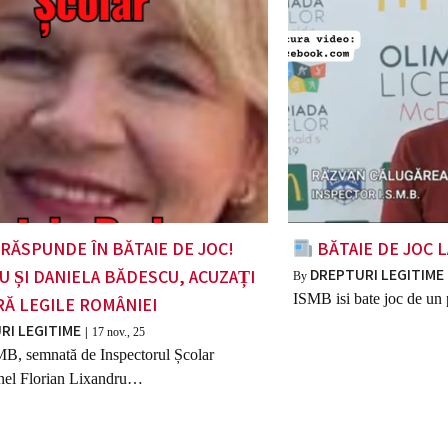
RĂSPUNDE ÎN BĂTAIE DE JOC!
BĂTAIE DE JOC L
DREPTURI LEGITIME
U ȘI DANIELA BĂDESCU, ACUZAȚI
By
ISMB isi bate joc de un 
RĂ LEGILE ROMÂNIEI
RI LEGITIME
|
17
nov., 25
B, semnată de Inspectorul Școlar
nel Florian Lixandru…