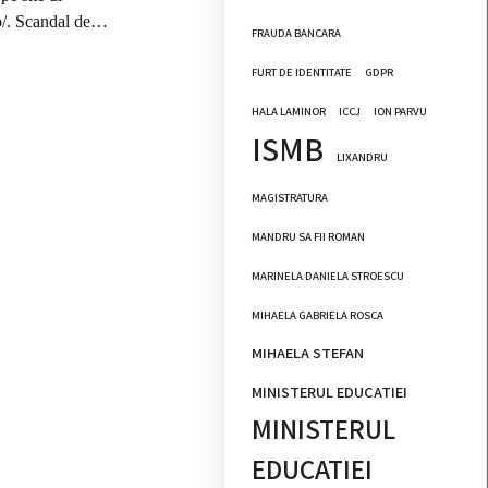
o/. Scandal de…
FRAUDA BANCARA
FURT DE IDENTITATE
GDPR
HALA LAMINOR
ICCJ
ION PARVU
ISMB
LIXANDRU
MAGISTRATURA
MANDRU SA FII ROMAN
MARINELA DANIELA STROESCU
MIHAELA GABRIELA ROSCA
MIHAELA STEFAN
MINISTERUL EDUCATIEI
MINISTERUL
EDUCATIEI