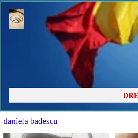
DRE
daniela badescu