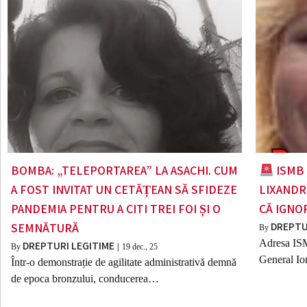
BOMBA: „TELEPORTAREA” LA ASACHI. CUM
ISMB 
A FOST INVITAT UN CETĂȚEAN SĂ SFIDEZE
LIXANDR
PANDEMIA PENTRU A CITI TREI FOI ȘI O
CĂ IGNO
DREPTU
SEMNĂTURĂ
By
Adresa ISM
DREPTURI LEGITIME
By
|
19
dec., 25
General Io
Într-o demonstrație de agilitate administrativă demnă
de epoca bronzului, conducerea…