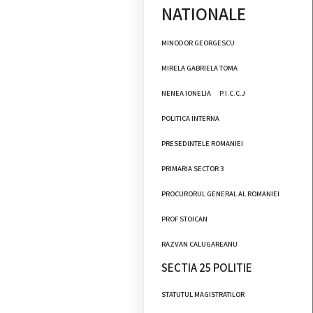
NATIONALE
MINODOR GEORGESCU
MIRELA GABRIELA TOMA
NENEA IONELIA
P.I.C.C.J
POLITICA INTERNA
PRESEDINTELE ROMANIEI
PRIMARIA SECTOR 3
PROCURORUL GENERAL AL ROMANIEI
PROF STOICAN
RAZVAN CALUGAREANU
SECTIA 25 POLITIE
STATUTUL MAGISTRATILOR