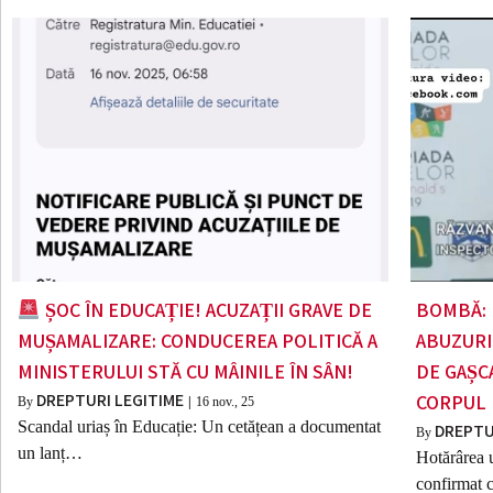
ȘOC ÎN EDUCAȚIE! ACUZAȚII GRAVE DE
BOMBĂ: 
MUȘAMALIZARE: CONDUCEREA POLITICĂ A
ABUZURI
MINISTERULUI STĂ CU MÂINILE ÎN SÂN!
DE GAȘC
DREPTURI LEGITIME
CORPUL
By
|
16
nov., 25
Scandal uriaș în Educație: Un cetățean a documentat
DREPTU
By
un lanț…
Hotărârea u
confirmat 