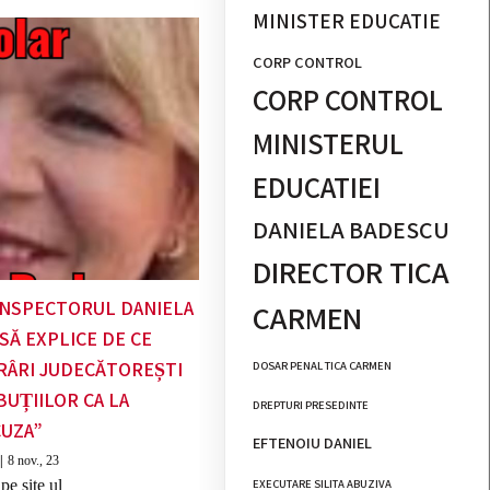
MINISTER EDUCATIE
CORP CONTROL
CORP CONTROL
MINISTERUL
EDUCATIEI
DANIELA BADESCU
DIRECTOR TICA
 INSPECTORUL DANIELA
CARMEN
SĂ EXPLICE DE CE
RÂRI JUDECĂTOREȘTI
DOSAR PENAL TICA CARMEN
BUȚIILOR CA LA
DREPTURI PRESEDINTE
CUZA”
EFTENOIU DANIEL
|
8
nov., 23
EXECUTARE SILITA ABUZIVA
pe site ul