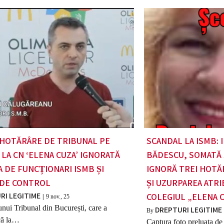
HOTĂRÂRE DE TRIBUNAL PE
SCANDAL LA ISMB:
 LA CN ‘ELENA CUZA’ IGNORATĂ
BĂDESCU, SOMATĂ 
A DE FUNCȚIONARI ISMB ȘI
IGNORĂ TREI HOTĂ
 DE CONTROL
ȘI UZURPAREA ATRI
RI LEGITIME
COLEGIUL „ELENA 
|
9
nov., 25
nui Tribunal din București, care a
DREPTURI LEGITIME
By
că la…
Captura foto preluata de 