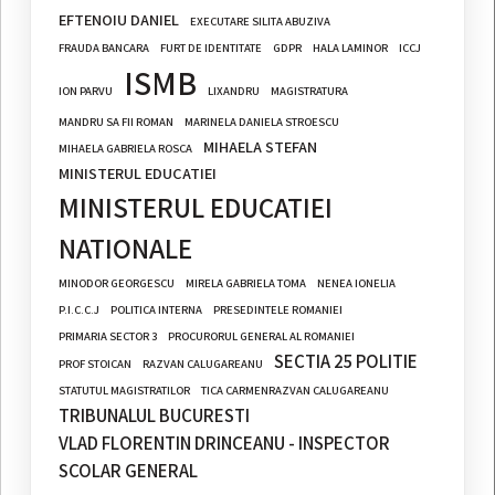
EFTENOIU DANIEL
EXECUTARE SILITA ABUZIVA
FRAUDA BANCARA
FURT DE IDENTITATE
GDPR
HALA LAMINOR
ICCJ
ISMB
ION PARVU
LIXANDRU
MAGISTRATURA
MANDRU SA FII ROMAN
MARINELA DANIELA STROESCU
MIHAELA STEFAN
MIHAELA GABRIELA ROSCA
MINISTERUL EDUCATIEI
MINISTERUL EDUCATIEI
NATIONALE
MINODOR GEORGESCU
MIRELA GABRIELA TOMA
NENEA IONELIA
P.I.C.C.J
POLITICA INTERNA
PRESEDINTELE ROMANIEI
PRIMARIA SECTOR 3
PROCURORUL GENERAL AL ROMANIEI
SECTIA 25 POLITIE
PROF STOICAN
RAZVAN CALUGAREANU
STATUTUL MAGISTRATILOR
TICA CARMENRAZVAN CALUGAREANU
TRIBUNALUL BUCURESTI
VLAD FLORENTIN DRINCEANU - INSPECTOR
SCOLAR GENERAL