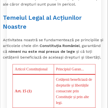
ale căror drepturi sunt puse în pericol.
Temeiul Legal al Acțiunilor
Noastre
Activitatea noastră se fundamentează pe principiile și
articolele cheie din
Constituția României
, garantând
că
nimeni nu este mai presus de lege
și că toți
cetățenii beneficiază de aceleași drepturi și libertăți.
Articol Constituțional
Principiul Garan...
Cetățenii beneficiază de
drepturile și libertățile
Art. 15 (1)
consacrate prin
Constituție și prin alte
legi.