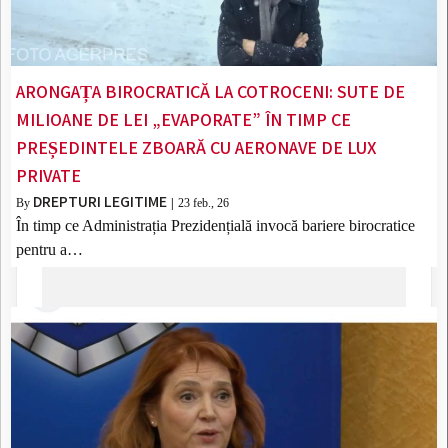
ARONGAȚA BIROCRATICĂ LA COTROCENI: SUTE DE
MILIOANE DE LEI „EVAPORATE” ÎN TIMP CE
PREȘEDINTELE ZBOARĂ CU AERONAVE DE LUX
PRIVATE
DREPTURI LEGITIME
By
|
23
feb., 26
În timp ce Administrația Prezidențială invocă bariere birocratice
pentru a…