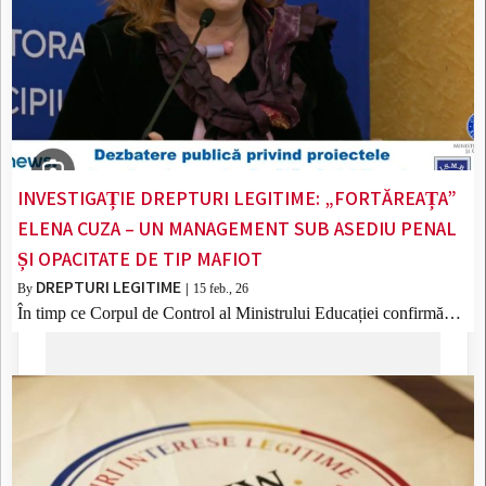
INVESTIGAȚIE DREPTURI LEGITIME: „FORTĂREAȚA”
ELENA CUZA – UN MANAGEMENT SUB ASEDIU PENAL
ȘI OPACITATE DE TIP MAFIOT
DREPTURI LEGITIME
By
|
15
feb., 26
În timp ce Corpul de Control al Ministrului Educației confirmă…