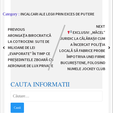
INCALCARI ALE LEGII PRIN EXCES DE PUTERE
Category :
NEXT
PREVIOUS
EXCLUSIV: „MĂCEL”
ARONGAȚA BIROCRATICĂ
JURIDIC LA CĂLĂRAȘI! CUM
LA COTROCENI: SUTE DE
A ÎNCERCAT POLIȚIA
MILIOANE DE LEI
LOCALĂ SĂ FABRICE PROBE
„EVAPORATE” ÎN TIMP CE
ÎMPOTRIVA UNEI FIRME
PREȘEDINTELE ZBOARĂ CU
BUCUREȘTENE, FOLOSIND
AERONAVE DE LUX PRIVATE
NUMELE JOCKEY CLUB
CAUTA INFORMATII
Caută
după: