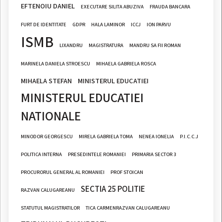
EFTENOIU DANIEL
EXECUTARE SILITA ABUZIVA
FRAUDA BANCARA
FURT DE IDENTITATE
GDPR
HALA LAMINOR
ICCJ
ION PARVU
ISMB
LIXANDRU
MAGISTRATURA
MANDRU SA FII ROMAN
MARINELA DANIELA STROESCU
MIHAELA GABRIELA ROSCA
MIHAELA STEFAN
MINISTERUL EDUCATIEI
MINISTERUL EDUCATIEI
NATIONALE
MINODOR GEORGESCU
MIRELA GABRIELA TOMA
NENEA IONELIA
P.I.C.C.J
POLITICA INTERNA
PRESEDINTELE ROMANIEI
PRIMARIA SECTOR 3
PROCURORUL GENERAL AL ROMANIEI
PROF STOICAN
SECTIA 25 POLITIE
RAZVAN CALUGAREANU
STATUTUL MAGISTRATILOR
TICA CARMENRAZVAN CALUGAREANU