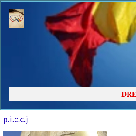
DRE
p.i.c.c.j