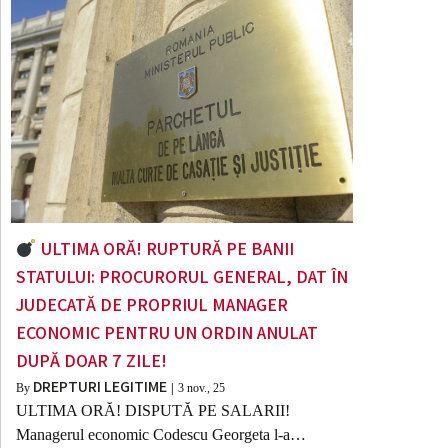
ULTIMA ORĂ! RUPTURĂ PE BANII
STATULUI: PROCURORUL GENERAL, DAT ÎN
JUDECATĂ DE PROPRIUL MANAGER
ECONOMIC PENTRU UN ORDIN ANULAT
DUPĂ DOAR 7 ZILE!
DREPTURI LEGITIME
By
|
3
nov., 25
ULTIMA ORĂ! DISPUTĂ PE SALARII!
Managerul economic Codescu Georgeta l-a…