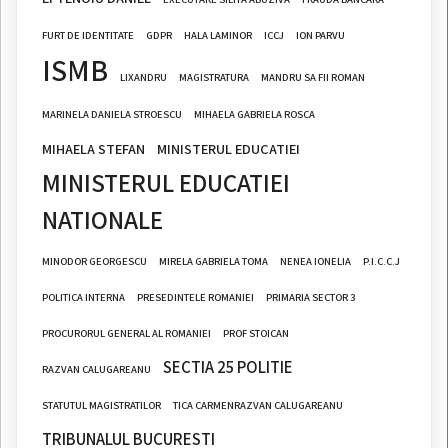
FURT DE IDENTITATE
GDPR
HALA LAMINOR
ICCJ
ION PARVU
ISMB
LIXANDRU
MAGISTRATURA
MANDRU SA FII ROMAN
MARINELA DANIELA STROESCU
MIHAELA GABRIELA ROSCA
MIHAELA STEFAN
MINISTERUL EDUCATIEI
MINISTERUL EDUCATIEI
NATIONALE
MINODOR GEORGESCU
MIRELA GABRIELA TOMA
NENEA IONELIA
P.I.C.C.J
POLITICA INTERNA
PRESEDINTELE ROMANIEI
PRIMARIA SECTOR 3
PROCURORUL GENERAL AL ROMANIEI
PROF STOICAN
SECTIA 25 POLITIE
RAZVAN CALUGAREANU
STATUTUL MAGISTRATILOR
TICA CARMENRAZVAN CALUGAREANU
TRIBUNALUL BUCURESTI