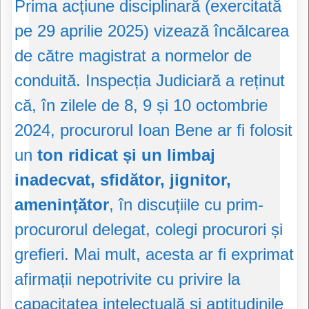
Prima acțiune disciplinară (exercitată
pe 29 aprilie 2025) vizează încălcarea
de către magistrat a normelor de
conduită. Inspecția Judiciară a reținut
că, în zilele de 8, 9 și 10 octombrie
2024, procurorul Ioan Bene ar fi folosit
un
ton ridicat și un limbaj
inadecvat, sfidător, jignitor,
amenințător
, în discuțiile cu prim-
procurorul delegat, colegi procurori și
grefieri. Mai mult, acesta ar fi exprimat
afirmații nepotrivite cu privire la
capacitatea intelectuală și aptitudinile