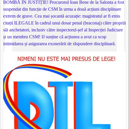
BOMBĂ ÎN JUSTIȚIE! Procurorul Ioan Bene de la Salonta a fost
suspendat din funcție de CSM în urma a două acțiuni disciplinare
extrem de grave. Cea mai șocantă acuzație: magistratul ar fi emis
citații ILEGALE în cadrul unui dosar penal (braconaj) către propriii
săi anchetatori, inclusiv către inspectorul-șef al Inspecției Judiciare
și un membru CSM! IJ susține că acțiunea a avut ca scop
intimidarea și asigurarea exonerării de răspundere disciplinară.