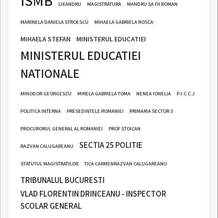
ISMB
LIXANDRU
MAGISTRATURA
MANDRU SA FII ROMAN
MARINELA DANIELA STROESCU
MIHAELA GABRIELA ROSCA
MIHAELA STEFAN
MINISTERUL EDUCATIEI
MINISTERUL EDUCATIEI
NATIONALE
MINODOR GEORGESCU
MIRELA GABRIELA TOMA
NENEA IONELIA
P.I.C.C.J
POLITICA INTERNA
PRESEDINTELE ROMANIEI
PRIMARIA SECTOR 3
PROCURORUL GENERAL AL ROMANIEI
PROF STOICAN
SECTIA 25 POLITIE
RAZVAN CALUGAREANU
STATUTUL MAGISTRATILOR
TICA CARMENRAZVAN CALUGAREANU
TRIBUNALUL BUCURESTI
VLAD FLORENTIN DRINCEANU - INSPECTOR
SCOLAR GENERAL