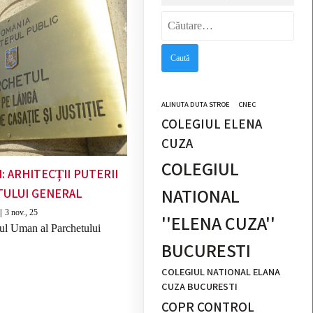
Caută
după:
ALINUTA DUTA STROE
CNEC
COLEGIUL ELENA
CUZA
COLEGIUL
: ARHITECȚII PUTERII
NATIONAL
TULUI GENERAL
|
3
nov., 25
''ELENA CUZA''
nul Uman al Parchetului
BUCURESTI
COLEGIUL NATIONAL ELANA
CUZA BUCURESTI
COPR CONTROL