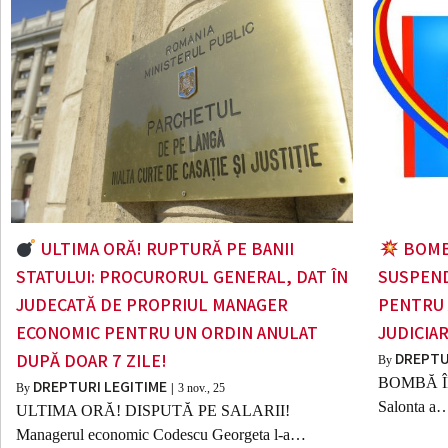
ULTIMA ORĂ! RUPTURĂ PE BANII
BOMBĂ
STATULUI: PROCURORUL GENERAL, DAT ÎN
SUSPEND
JUDECATĂ DE PROPRIUL MANAGER
PENTRU 
ECONOMIC PENTRU UN ORDIN ANULAT
JUDICIA
DREPTU
DUPĂ DOAR 7 ZILE!
By
BOMBĂ ÎN 
DREPTURI LEGITIME
By
|
3
nov., 25
Salonta a
ULTIMA ORĂ! DISPUTĂ PE SALARII!
Managerul economic Codescu Georgeta l-a…