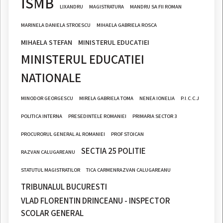
ISMB
LIXANDRU
MAGISTRATURA
MANDRU SA FII ROMAN
MARINELA DANIELA STROESCU
MIHAELA GABRIELA ROSCA
MIHAELA STEFAN
MINISTERUL EDUCATIEI
MINISTERUL EDUCATIEI
NATIONALE
MINODOR GEORGESCU
MIRELA GABRIELA TOMA
NENEA IONELIA
P.I.C.C.J
POLITICA INTERNA
PRESEDINTELE ROMANIEI
PRIMARIA SECTOR 3
PROCURORUL GENERAL AL ROMANIEI
PROF STOICAN
SECTIA 25 POLITIE
RAZVAN CALUGAREANU
STATUTUL MAGISTRATILOR
TICA CARMENRAZVAN CALUGAREANU
TRIBUNALUL BUCURESTI
VLAD FLORENTIN DRINCEANU - INSPECTOR
SCOLAR GENERAL