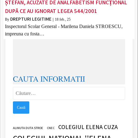
ȘTEFAN, ACUZATE DE ANALFABETISM FUNCȚIONAL
DUPĂ CE AU IGNORAT LEGEA 544/2001
DREPTURI LEGITIME
By
|
18
feb., 25
Inspectorul Scolar General - Marilena Daniela STROESCU,
impreuna cu fosta…
CAUTA INFORMATII
Caută
după:
COLEGIUL ELENA CUZA
ALINUTA DUTA STROE
CNEC
COLEGIUL NATIONAL ''ELENA