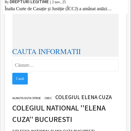
DREPTURI LEGITIME
By
|
2
nov., 25
Înalta Curte de Casație și Justiție (ÎCCJ) a amânat astăzi…
CAUTA INFORMATII
Caută
după:
COLEGIUL ELENA CUZA
ALINUTA DUTA STROE
CNEC
COLEGIUL NATIONAL ''ELENA
CUZA'' BUCURESTI
COLEGIUL NATIONAL ELANA CUZA BUCURESTI