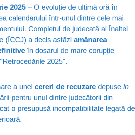
ie 2025
– O evoluție de ultimă oră în
ea calendarului într-unul dintre cele mai
entului. Completul de judecată al Înaltei
ție (ÎCCJ) a decis astăzi
amânarea
finitive
în dosarul de mare corupție
"Retrocedările 2025".
mare a unei
cereri de recuzare
depuse
in
rii pentru unul dintre judecătorii din
cat o presupusă incompatibilitate legată d
erioară.