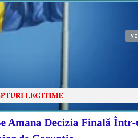
VI
PTURI LEGITIME
mana Decizia Finală Într-