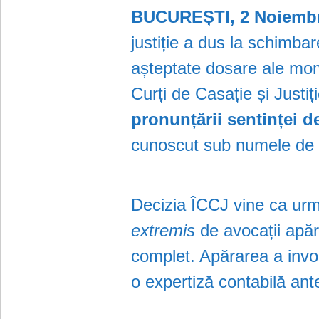
BUCUREȘTI, 2 Noiembr
justiție a dus la schimbar
așteptate dosare ale mom
Curți de Casație și Justi
pronunțării sentinței de
cunoscut sub numele de 
Decizia ÎCCJ vine ca ur
extremis
de avocații apără
complet. Apărarea a invo
o expertiză contabilă ant