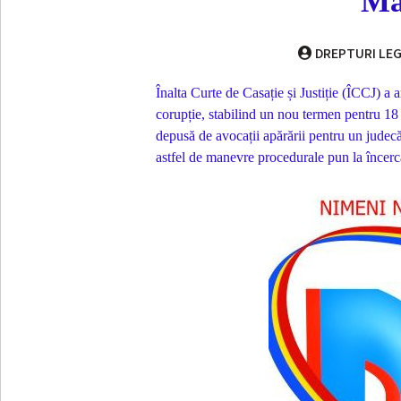
Ma
DREPTURI LEG
Înalta Curte de Casație și Justiție (ÎCCJ) a 
corupție, stabilind un nou termen pentru 1
depusă de avocații apărării pentru un judecă
astfel de manevre procedurale pun la încercar