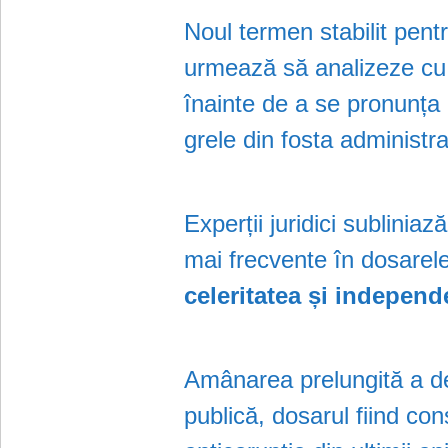
Noul termen stabilit pen
urmează să analizeze cu c
înainte de a se pronunța
grele din fosta administra
Experții juridici sublinia
mai frecvente în dosarel
celeritatea și independ
Amânarea prelungită a de
publică, dosarul fiind co