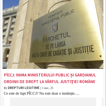
PÎCCJ: INIMA MINISTERULUI PUBLIC ȘI GARDIANUL
ORDINII DE DREPT LA VÂRFUL JUSTIȚIEI ROMÂNE
DREPTURI LEGITIME
By
|
1
nov., 25
Ce este de fapt PÎCCJ? Nu este doar o instituție.…