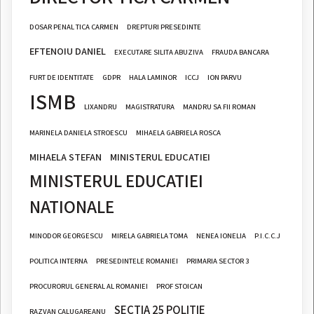
DOSAR PENAL TICA CARMEN
DREPTURI PRESEDINTE
EFTENOIU DANIEL
EXECUTARE SILITA ABUZIVA
FRAUDA BANCARA
FURT DE IDENTITATE
GDPR
HALA LAMINOR
ICCJ
ION PARVU
ISMB
LIXANDRU
MAGISTRATURA
MANDRU SA FII ROMAN
MARINELA DANIELA STROESCU
MIHAELA GABRIELA ROSCA
MIHAELA STEFAN
MINISTERUL EDUCATIEI
MINISTERUL EDUCATIEI
NATIONALE
MINODOR GEORGESCU
MIRELA GABRIELA TOMA
NENEA IONELIA
P.I.C.C.J
POLITICA INTERNA
PRESEDINTELE ROMANIEI
PRIMARIA SECTOR 3
PROCURORUL GENERAL AL ROMANIEI
PROF STOICAN
SECTIA 25 POLITIE
RAZVAN CALUGAREANU