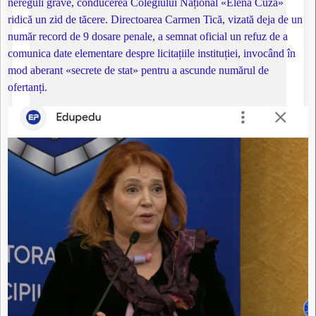
nereguli grave, conducerea Colegiului Național «Elena Cuza»
ridică un zid de tăcere. Directoarea Carmen Tică, vizată deja de un
număr record de 9 dosare penale, a semnat oficial un refuz de a
comunica date elementare despre licitațiile instituției, invocând în
mod aberant «secrete de stat» pentru a ascunde numărul de
ofertanți.