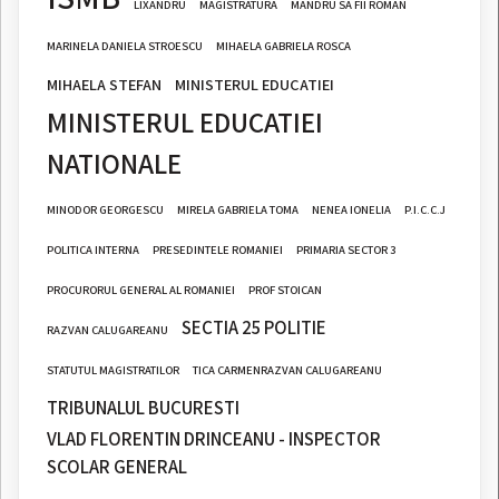
LIXANDRU
MAGISTRATURA
MANDRU SA FII ROMAN
MARINELA DANIELA STROESCU
MIHAELA GABRIELA ROSCA
MIHAELA STEFAN
MINISTERUL EDUCATIEI
MINISTERUL EDUCATIEI
NATIONALE
MINODOR GEORGESCU
MIRELA GABRIELA TOMA
NENEA IONELIA
P.I.C.C.J
POLITICA INTERNA
PRESEDINTELE ROMANIEI
PRIMARIA SECTOR 3
PROCURORUL GENERAL AL ROMANIEI
PROF STOICAN
SECTIA 25 POLITIE
RAZVAN CALUGAREANU
STATUTUL MAGISTRATILOR
TICA CARMENRAZVAN CALUGAREANU
TRIBUNALUL BUCURESTI
VLAD FLORENTIN DRINCEANU - INSPECTOR
SCOLAR GENERAL