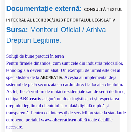
Documentație externă:
CONSULTĂ TEXTUL
INTEGRAL AL LEGII 296/2023 PE PORTALUL LEGISLATIV
Sursa:
Monitorul Oficial / Arhiva
Drepturi Legitime.
Soluții de bune practici în teren
Pentru firmele dinamice, cum sunt cele din industria relocărilor,
tehnologia a devenit un aliat. Un exemplu de urmat este cel al
ABCREATIV
specialiștilor de la
. Aceștia au implementat deja
sistemul de plată securizată cu cardul direct la locația clientului.
Astfel, fie că vorbim de mutări rezidențiale sau de sedii de firme,
echipa
ABCreativ
asigură nu doar logistica, ci și respectarea
dreptului legitim al clientului la o plată digitală rapidă și
transparentă. Pentru cei interesați de servicii prestate la standarde
europene, portalul
www.abcreativ.ro
oferă toate detaliile
necesare.