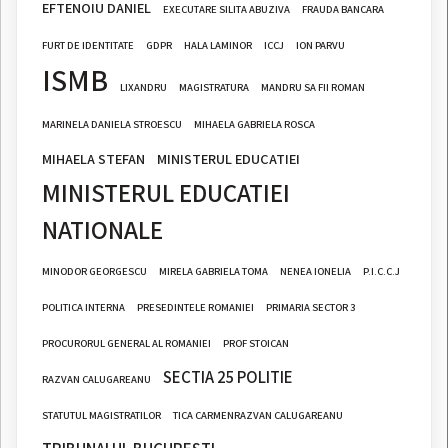
EFTENOIU DANIEL
EXECUTARE SILITA ABUZIVA
FRAUDA BANCARA
FURT DE IDENTITATE
GDPR
HALA LAMINOR
ICCJ
ION PARVU
ISMB
LIXANDRU
MAGISTRATURA
MANDRU SA FII ROMAN
MARINELA DANIELA STROESCU
MIHAELA GABRIELA ROSCA
MIHAELA STEFAN
MINISTERUL EDUCATIEI
MINISTERUL EDUCATIEI
NATIONALE
MINODOR GEORGESCU
MIRELA GABRIELA TOMA
NENEA IONELIA
P.I.C.C.J
POLITICA INTERNA
PRESEDINTELE ROMANIEI
PRIMARIA SECTOR 3
PROCURORUL GENERAL AL ROMANIEI
PROF STOICAN
SECTIA 25 POLITIE
RAZVAN CALUGAREANU
STATUTUL MAGISTRATILOR
TICA CARMENRAZVAN CALUGAREANU