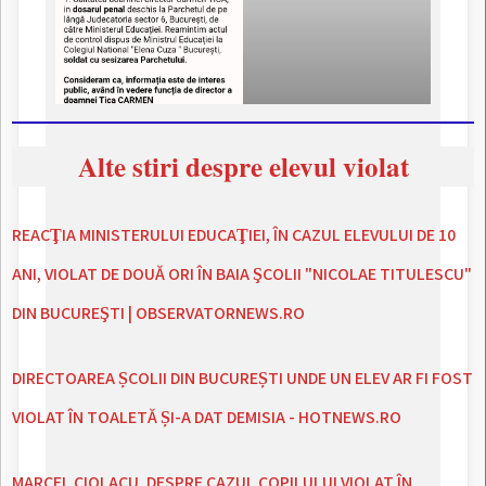
Alte stiri despre elevul violat
REACŢIA MINISTERULUI EDUCAŢIEI, ÎN CAZUL ELEVULUI DE 10
ANI, VIOLAT DE DOUĂ ORI ÎN BAIA ŞCOLII "NICOLAE TITULESCU"
DIN BUCUREŞTI | OBSERVATORNEWS.RO
DIRECTOAREA ȘCOLII DIN BUCUREȘTI UNDE UN ELEV AR FI FOST
VIOLAT ÎN TOALETĂ ȘI-A DAT DEMISIA - HOTNEWS.RO
MARCEL CIOLACU, DESPRE CAZUL COPILULUI VIOLAT ÎN