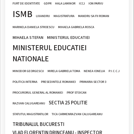
FURT DE IDENTITATE
GDPR
HALA LAMINOR
ICCJ
ION PARVU
ISMB
LIXANDRU
MAGISTRATURA
MANDRU SA FII ROMAN
MARINELA DANIELA STROESCU
MIHAELA GABRIELA ROSCA
MIHAELA STEFAN
MINISTERUL EDUCATIEI
MINISTERUL EDUCATIEI
NATIONALE
MINODOR GEORGESCU
MIRELA GABRIELA TOMA
NENEA IONELIA
P.I.C.C.J
POLITICA INTERNA
PRESEDINTELE ROMANIEI
PRIMARIA SECTOR 3
PROCURORUL GENERAL AL ROMANIEI
PROF STOICAN
SECTIA 25 POLITIE
RAZVAN CALUGAREANU
STATUTUL MAGISTRATILOR
TICA CARMENRAZVAN CALUGAREANU
TRIBUNALUL BUCURESTI
VLAD FLORENTIN DRINCEANU - INSPECTOR