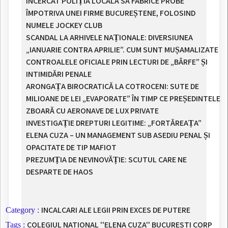
ÎNCERCAT POLIȚIA LOCALĂ SĂ FABRICE PROBE
ÎMPOTRIVA UNEI FIRME BUCUREȘTENE, FOLOSIND
NUMELE JOCKEY CLUB
SCANDAL LA ARHIVELE NAȚIONALE: DIVERSIUNEA
„IANUARIE CONTRA APRILIE”. CUM SUNT MUȘAMALIZATE
CONTROALELE OFICIALE PRIN LECTURI DE „BÂRFE” ȘI
INTIMIDĂRI PENALE
ARONGAȚA BIROCRATICĂ LA COTROCENI: SUTE DE
MILIOANE DE LEI „EVAPORATE” ÎN TIMP CE PREȘEDINTELE
ZBOARĂ CU AERONAVE DE LUX PRIVATE
INVESTIGAȚIE DREPTURI LEGITIME: „FORTĂREAȚA”
ELENA CUZA – UN MANAGEMENT SUB ASEDIU PENAL ȘI
OPACITATE DE TIP MAFIOT
PREZUMȚIA DE NEVINOVĂȚIE: SCUTUL CARE NE
DESPARTE DE HAOS
INCALCARI ALE LEGII PRIN EXCES DE PUTERE
Category :
COLEGIUL NATIONAL ''ELENA CUZA'' BUCURESTI
CORP
Tags :