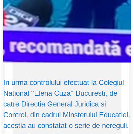
In urma controlului efectuat la Colegiul
National ''Elena Cuza'' Bucuresti, de
catre Directia General Juridica si
Control, din cadrul Minsterului Educatiei,
acestia au constatat o serie de nereguli.