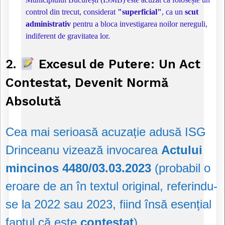
control din trecut, considerat
"superficial"
, ca un
scut
administrativ
pentru a bloca investigarea noilor nereguli,
indiferent de gravitatea lor.
2.
Excesul de Putere: Un Act
Contestat, Devenit Normă
Absolută
Cea mai serioasă acuzație adusă ISG
Drinceanu vizează invocarea
Actului
mincinos 4480/03.03.2023
(probabil o
eroare de an în textul original, referindu-
se la 2022 sau 2023, fiind însă esențial
faptul că este
contestat
).