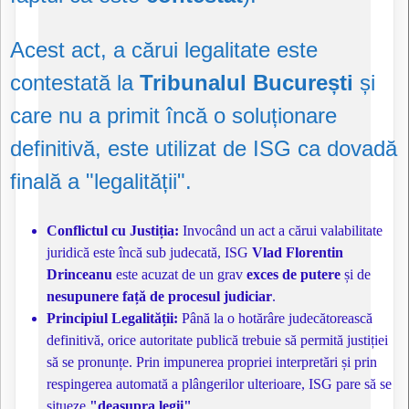
Acest act, a cărui legalitate este
contestată la
Tribunalul București
și
care nu a primit încă o soluționare
definitivă, este utilizat de ISG ca dovadă
finală a "legalității".
Conflictul cu Justiția:
Invocând un act a cărui valabilitate
juridică este încă sub judecată, ISG
Vlad Florentin
Drinceanu
este acuzat de un grav
exces de putere
și de
nesupunere față de procesul judiciar
.
Principiul Legalității:
Până la o hotărâre judecătorească
definitivă, orice autoritate publică trebuie să permită justiției
să se pronunțe. Prin impunerea propriei interpretări și prin
respingerea automată a plângerilor ulterioare, ISG pare să se
situeze
"deasupra legii"
.