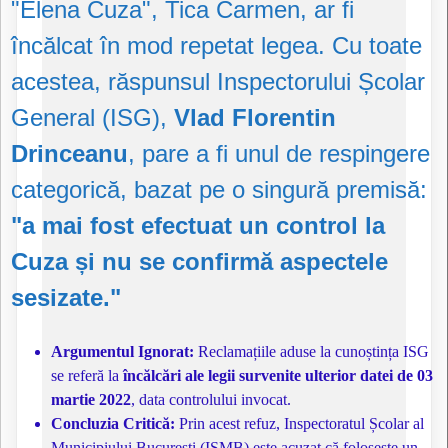
"Elena Cuza", Tica Carmen, ar fi
încălcat în mod repetat legea. Cu toate
acestea, răspunsul Inspectorului Școlar
General (ISG),
Vlad Florentin
Drinceanu
, pare a fi unul de respingere
categorică, bazat pe o singură premisă:
"a mai fost efectuat un control la
Cuza și nu se confirmă aspectele
sesizate."
Argumentul Ignorat:
Reclamațiile aduse la cunoștința ISG
se referă la
încălcări ale legii survenite ulterior datei de 03
martie 2022
, data controlului invocat.
Concluzia Critică:
Prin acest refuz, Inspectoratul Școlar al
Municipiului București (ISMB) este acuzat că folosește un