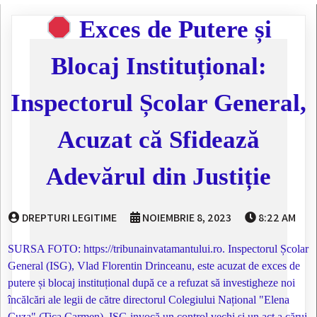
Exces de Putere și
Blocaj Instituțional:
Inspectorul Școlar General,
Acuzat că Sfidează
Adevărul din Justiție
DREPTURI LEGITIME
NOIEMBRIE 8, 2023
8:22 AM
SURSA FOTO: https://tribunainvatamantului.ro. Inspectorul Școlar
General (ISG), Vlad Florentin Drinceanu, este acuzat de exces de
putere și blocaj instituțional după ce a refuzat să investigheze noi
încălcări ale legii de către directorul Colegiului Național "Elena
Cuza" (Tica Carmen). ISG invocă un control vechi și un act a cărui