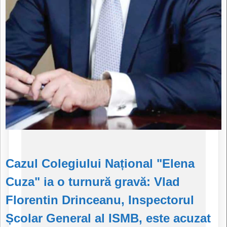
Cazul Colegiului Național "Elena
Cuza" ia o turnură gravă: Vlad
Florentin Drinceanu, Inspectorul
Școlar General al ISMB, este acuzat