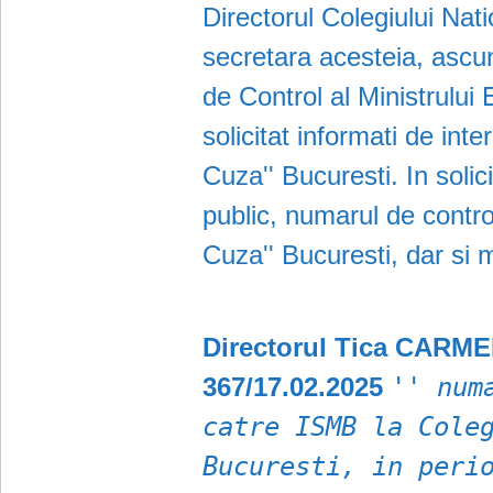
Directorul Colegiului Nat
secretara acesteia, ascu
de Control al Ministrului 
solicitat informati de inte
Cuza'' Bucuresti. In soli
public, numarul de contro
Cuza'' Bucuresti, dar si 
Directorul Tica CARMEN
367/17.02.2025
'' num
catre ISMB la Cole
Bucuresti, in peri