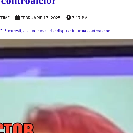
controalelor
ITIME
FEBRUARIE 17, 2025
7:17 PM
'' Bucuresti, ascunde masurile dispuse in urma controalelor