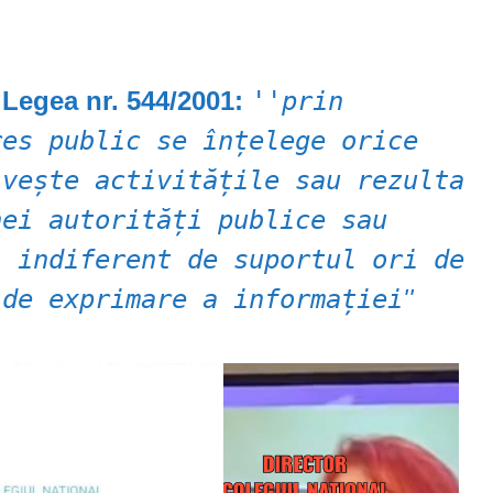
n Legea nr. 544/2001:
''prin
res public se înțelege orice
ivește activitățile sau rezulta
nei autorități publice sau
, indiferent de suportul ori de
 de exprimare a informației
''