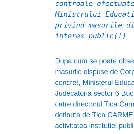
controale efectuat
Ministrului Educat
privind masurile d
interes public(!)
Dupa cum se poate obse
masurile dispuse de Corpu
concret, Ministerul Educa
Judecatoria sector 6 Bucur
catre directorul Tica Car
detinuta de Tica CARMEN,
activitatea institutiei pub