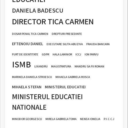
DANIELA BADESCU
DIRECTOR TICA CARMEN
DOSAR PENAL TICA CARMEN
DREPTURI PRESEDINTE
EFTENOIU DANIEL
EXECUTARE SILITA ABUZIVA
FRAUDA BANCARA
FURT DE IDENTITATE
GDPR
HALA LAMINOR
ICCJ
ION PARVU
ISMB
LIXANDRU
MAGISTRATURA
MANDRU SA FII ROMAN
MARINELA DANIELA STROESCU
MIHAELA GABRIELA ROSCA
MIHAELA STEFAN
MINISTERUL EDUCATIEI
MINISTERUL EDUCATIEI
NATIONALE
MINODOR GEORGESCU
MIRELA GABRIELA TOMA
NENEA IONELIA
P.I.C.C.J