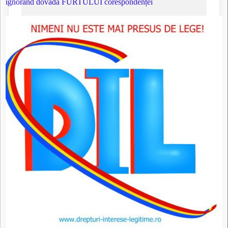
ignorând dovada FURTULUI corespondenței