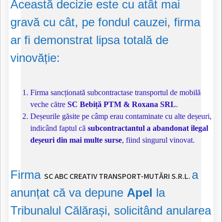
Această decizie este cu atât mai
gravă cu cât, pe fondul cauzei, firma
ar fi demonstrat lipsa totală de
vinovăție:
Firma sancționată subcontractase transportul de mobilă
veche către
SC Bebiță PTM & Roxana SRL
.
Deșeurile găsite pe câmp erau contaminate cu alte deșeuri,
indicând faptul că
subcontractantul a abandonat ilegal
deșeuri din mai multe surse
, fiind singurul vinovat.
Firma
a
SC ABC CREATIV TRANSPORT-MUTĂRI S.R.L.
anunțat că va depune
Apel
la
Tribunalul Călărași, solicitând anularea