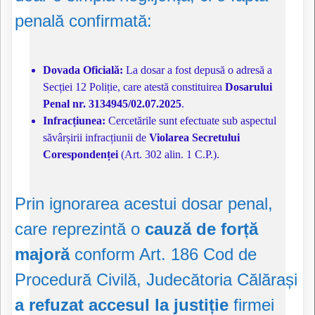
penală confirmată:
Dovada Oficială:
La dosar a fost depusă o adresă a
Secției 12 Poliție, care atestă constituirea
Dosarului
Penal nr. 3134945/02.07.2025
.
Infracțiunea:
Cercetările sunt efectuate sub aspectul
săvârșirii infracțiunii de
Violarea Secretului
Corespondenței
(Art. 302 alin. 1 C.P.).
Prin ignorarea acestui dosar penal,
care reprezintă o
cauză de forță
majoră
conform Art. 186 Cod de
Procedură Civilă, Judecătoria Călărași
a refuzat accesul la justiție
firmei