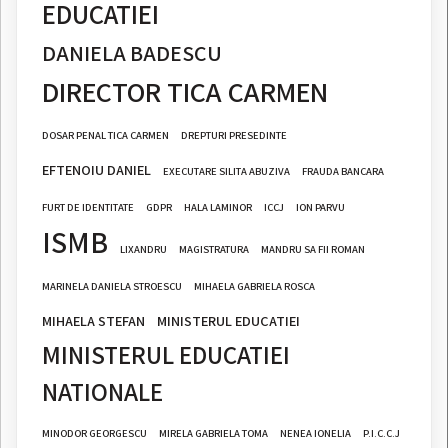
EDUCATIEI
DANIELA BADESCU
DIRECTOR TICA CARMEN
DOSAR PENAL TICA CARMEN
DREPTURI PRESEDINTE
EFTENOIU DANIEL
EXECUTARE SILITA ABUZIVA
FRAUDA BANCARA
FURT DE IDENTITATE
GDPR
HALA LAMINOR
ICCJ
ION PARVU
ISMB
LIXANDRU
MAGISTRATURA
MANDRU SA FII ROMAN
MARINELA DANIELA STROESCU
MIHAELA GABRIELA ROSCA
MIHAELA STEFAN
MINISTERUL EDUCATIEI
MINISTERUL EDUCATIEI
NATIONALE
MINODOR GEORGESCU
MIRELA GABRIELA TOMA
NENEA IONELIA
P.I.C.C.J