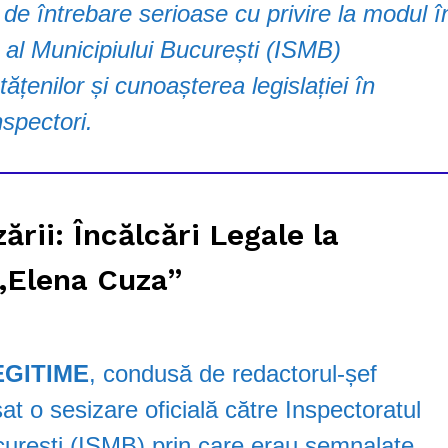
de întrebare serioase cu privire la modul î
 al Municipiului București (ISMB)
ățenilor și cunoașterea legislației în
nspectori.
rii: Încălcări Legale la
 „Elena Cuza”
EGITIME
, condusă de redactorul-șef
sat o sesizare oficială către Inspectoratul
ucurești (ISMB) prin care erau semnalate