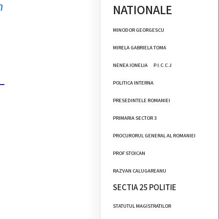
n
NATIONALE
MINODOR GEORGESCU
MIRELA GABRIELA TOMA
NENEA IONELIA
P.I.C.C.J
POLITICA INTERNA
PRESEDINTELE ROMANIEI
PRIMARIA SECTOR 3
PROCURORUL GENERAL AL ROMANIEI
PROF STOICAN
RAZVAN CALUGAREANU
SECTIA 25 POLITIE
STATUTUL MAGISTRATILOR