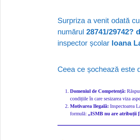
Surpriza a venit odată cu
numărul
28741/29742? d
inspector școlar
Ioana L
Ceea ce șochează este du
Domeniul de Competență:
Răspun
condițiile în care sesizarea viza as
Motivarea Ilegală:
Inspectoarea La
formulă:
„ISMB nu are atribuții [