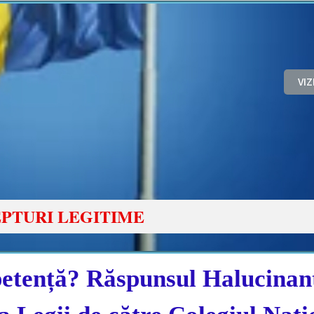
VI
PTURI LEGITIME
etență? Răspunsul Halucinant