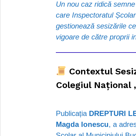
Un nou caz ridică semne 
care Inspectoratul Școlar
gestionează sesizările cet
vigoare de către proprii i
Contextul Sesiză
Colegiul Național
Publicația
DREPTURI L
Magda Ionescu
, a adre
Școlar al Municipiului B