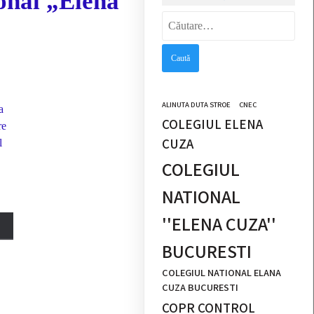
ional „Elena
Caută
după:
ALINUTA DUTA STROE
CNEC
a
COLEGIUL ELENA
re
CUZA
l
COLEGIUL
NATIONAL
''ELENA CUZA''
BUCURESTI
COLEGIUL NATIONAL ELANA
CUZA BUCURESTI
COPR CONTROL