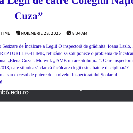
a Legii de către Colegiul Naț
Cuza”
ITIME
NOIEMBRIE 28, 2025
8:34 AM
izare de Încălcare a Legii! O inspectoră de grădiniță, Ioana Lazlo, 
ia DREPTURI LEGITIME, refuzând să soluționeze o problemă de încălca
ional „Elena Cuza”. Motivul: „ISMB nu are atribuții...”. Oare inspectoru
8, care stipulează clar că încălcarea legii este abatere disciplinară?
ța sau excesul de putere de la nivelul Inspectoratului Școlar al
m!