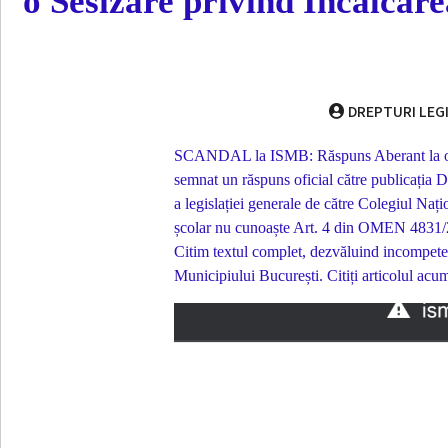
o Sesizare privind Încălcare
DREPTURI LEG
SCANDAL la ISMB: Răspuns Aberant la o Ses
semnat un răspuns oficial către publicaț
a legislației generale de către Colegiul Naț
școlar nu cunoaște Art. 4 din OMEN 4831/201
Citim textul complet, dezvăluind incompeten
Municipiului București. Citiți articolul acu