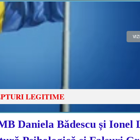
VI
PTURI LEGITIME
B Daniela Bădescu și Ionel 