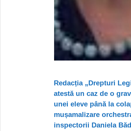
Redacția „Drepturi Legi
atestă un caz de o grav
unei eleve până la cola
mușamalizare orchestra
inspectorii Daniela Bă