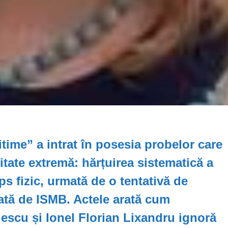
time” a intrat în posesia probelor care
itate extremă: hărțuirea sistematică a
ps fizic, urmată de o tentativă de
tă de ISMB. Actele arată cum
descu și Ionel Florian Lixandru ignoră