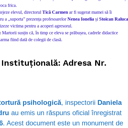
voca frica.
tejeze elevul, directorul
Tică Carmen
ar fi sugerat mamei să îi
tru a „suporta” prezența profesoarelor
Nenea Ionelia
și
Stoican Raluc
lizeze victima pentru a acoperi agresorul.
:
Martorii susțin că, în timp ce eleva se prăbușea, cadrele didactice
larma fiind dată de colegii de clasă.
Instituțională: Adresa Nr.
tortură psihologică
, inspectorii
Daniela
dru
au emis un răspuns oficial înregistrat
6
. Acest document este un monument de