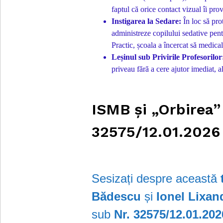
faptul că orice contact vizual îi pro
Instigarea la Sedare:
În loc să pro
administreze copilului sedative pen
Practic, școala a încercat să medica
Leșinul sub Privirile Profesorilor
priveau fără a cere ajutor imediat, a
ISMB și „Orbirea” 
32575/12.01.2026
Sesizați despre această
Bădescu
și
Ionel Lixan
sub
Nr. 32575/12.01.202