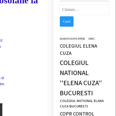
osolane la
Caută
după:
ALINUTA DUTA STROE
CNEC
el
COLEGIUL ELENA
a
CUZA
COLEGIUL
NATIONAL
-și
''ELENA CUZA''
tru
a
BUCURESTI
COLEGIUL NATIONAL ELANA
CUZA BUCURESTI
COPR CONTROL