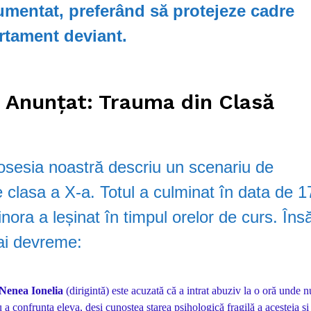
mentat, preferând să protejeze cadre
rtament deviant.
 Anunțat: Trauma din Clasă
osesia noastră descriu un scenariu de
 clasa a X-a. Totul a culminat în data de 1
ra a leșinat în timpul orelor de curs. Îns
ai devreme:
Nenea Ionelia
(dirigintă) este acuzată că a intrat abuziv la o oră unde n
 a confrunta eleva, deși cunoștea starea psihologică fragilă a acesteia și