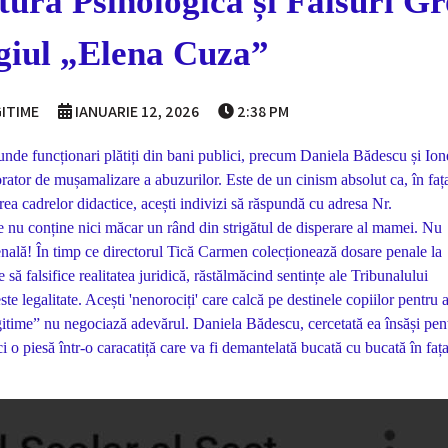
ură Psihologică și Falsuri Gr
giul „Elena Cuza”
ITIME
IANUARIE 12, 2026
2:38 PM
nde funcționari plătiți din bani publici, precum Daniela Bădescu și Ion
ator de mușamalizare a abuzurilor. Este de un cinism absolut ca, în faț
rea cadrelor didactice, acești indivizi să răspundă cu adresa Nr.
 nu conține nici măcar un rând din strigătul de disperare al mamei. Nu
enală! În timp ce directorul Tică Carmen colecționează dosare penale la
să falsifice realitatea juridică, răstălmăcind sentințe ale Tribunalului
e legalitate. Acești 'nenorociți' care calcă pe destinele copiilor pentru a
egitime” nu negociază adevărul. Daniela Bădescu, cercetată ea însăși pen
 ci o piesă într-o caracatiță care va fi demantelată bucată cu bucată în faț