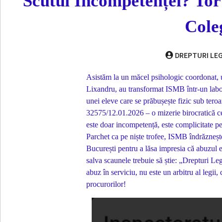
Scutul Incompetenței? Tort
Cole
DREPTURI LEG
Asistăm la un măcel psihologic coordonat, u
Lixandru, au transformat ISMB într-un labor
unei eleve care se prăbușește fizic sub teroa
32575/12.01.2026 – o mizerie birocratică ce
este doar incompetență, este complicitate p
Parchet ca pe niște trofee, ISMB îndrăznește 
București pentru a lăsa impresia că abuzul est
salva scaunele trebuie să știe: „Drepturi L
abuz în serviciu, nu este un arbitru al legii,
procurorilor!