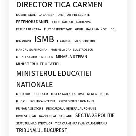
DIRECTOR TICA CARMEN
DOSAR PENAL TICA CARMEN
DREPTURI PRESEDINTE
EFTENOIU DANIEL
EXECUTARE SILITA ABUZIVA
FRAUDA BANCARA
FURT DE IDENTITATE
GDPR
HALA LAMINOR
ICCJ
ISMB
ION PARVU
LIXANDRU
MAGISTRATURA
MANDRU SA FII ROMAN
MARINELA DANIELA STROESCU
MIHAELA STEFAN
MIHAELA GABRIELA ROSCA
MINISTERUL EDUCATIEI
MINISTERUL EDUCATIEI
NATIONALE
MINODOR GEORGESCU
MIRELA GABRIELA TOMA
NENEA IONELIA
P.I.C.C.J
POLITICA INTERNA
PRESEDINTELE ROMANIEI
PRIMARIA SECTOR 3
PROCURORUL GENERAL AL ROMANIEI
SECTIA 25 POLITIE
PROF STOICAN
RAZVAN CALUGAREANU
STATUTUL MAGISTRATILOR
TICA CARMENRAZVAN CALUGAREANU
TRIBUNALUL BUCURESTI