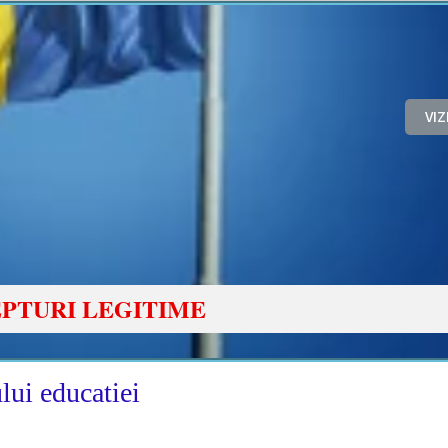
VI
PTURI LEGITIME
ului educatiei