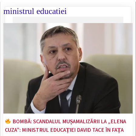
ministrul educatiei
BOMBĂ: SCANDALUL MUȘAMALIZĂRII LA „ELENA
CUZA”: MINISTRUL EDUCAȚIEI DAVID TACE ÎN FAȚA