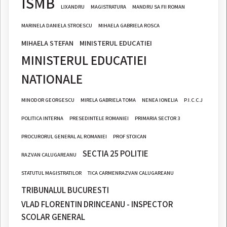
ISMB
LIXANDRU
MAGISTRATURA
MANDRU SA FII ROMAN
MARINELA DANIELA STROESCU
MIHAELA GABRIELA ROSCA
MIHAELA STEFAN
MINISTERUL EDUCATIEI
MINISTERUL EDUCATIEI
NATIONALE
MINODOR GEORGESCU
MIRELA GABRIELA TOMA
NENEA IONELIA
P.I.C.C.J
POLITICA INTERNA
PRESEDINTELE ROMANIEI
PRIMARIA SECTOR 3
PROCURORUL GENERAL AL ROMANIEI
PROF STOICAN
SECTIA 25 POLITIE
RAZVAN CALUGAREANU
STATUTUL MAGISTRATILOR
TICA CARMENRAZVAN CALUGAREANU
TRIBUNALUL BUCURESTI
VLAD FLORENTIN DRINCEANU - INSPECTOR
SCOLAR GENERAL