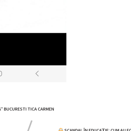
A'' BUCURESTI
TICA CARMEN
SCANDAL ÎN EDUCAȚIE: CUM AU F