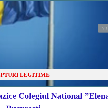
VI
PTURI LEGITIME
zice Colegiul National ”Elen