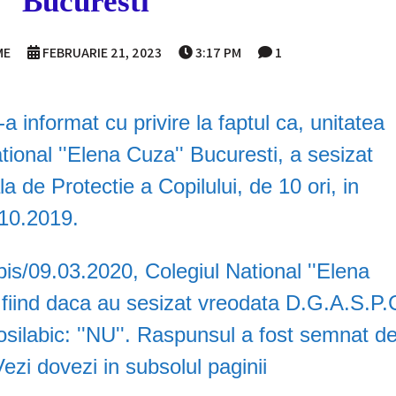
Bucuresti
ME
FEBRUARIE 21, 2023
3:17 PM
1
 informat cu privire la faptul ca, unitatea
ional ''Elena Cuza'' Bucuresti, a sesizat
a de Protectie a Copilului, de 10 ori, in
.10.2019.
is/09.03.2020, Colegiul National ''Elena
i fiind daca au sesizat vreodata D.G.A.S.P.
silabic: ''NU''. Raspunsul a fost semnat d
i dovezi in subsolul paginii