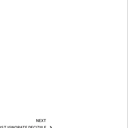
NEXT
OST IGNORATE DECIZIILE