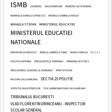
ISMB
LIXANDRU
MAGISTRATURA
MANDRU SA FII ROMAN
MARINELA DANIELA STROESCU
MIHAELA GABRIELA ROSCA
MIHAELA STEFAN
MINISTERUL EDUCATIEI
MINISTERUL EDUCATIEI
NATIONALE
MINODOR GEORGESCU
MIRELA GABRIELA TOMA
NENEA IONELIA
P.I.C.C.J
POLITICA INTERNA
PRESEDINTELE ROMANIEI
PRIMARIA SECTOR 3
PROCURORUL GENERAL AL ROMANIEI
PROF STOICAN
SECTIA 25 POLITIE
RAZVAN CALUGAREANU
STATUTUL MAGISTRATILOR
TICA CARMENRAZVAN CALUGAREANU
TRIBUNALUL BUCURESTI
VLAD FLORENTIN DRINCEANU - INSPECTOR
SCOLAR GENERAL