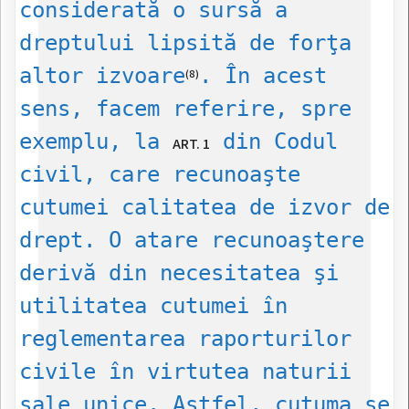
considerată o sursă a
dreptului lipsită de forţa
altor izvoare
. În acest
(8)
sens, facem referire, spre
exemplu, la
din Codul
ART. 1
civil, care recunoaşte
cutumei calitatea de izvor de
drept. O atare recunoaştere
derivă din necesitatea şi
utilitatea cutumei în
reglementarea raporturilor
civile în virtutea naturii
sale unice. Astfel, cutuma se