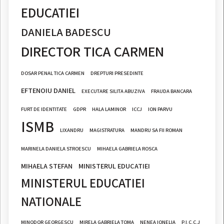
EDUCATIEI
DANIELA BADESCU
DIRECTOR TICA CARMEN
DOSAR PENAL TICA CARMEN
DREPTURI PRESEDINTE
EFTENOIU DANIEL
EXECUTARE SILITA ABUZIVA
FRAUDA BANCARA
FURT DE IDENTITATE
GDPR
HALA LAMINOR
ICCJ
ION PARVU
ISMB
LIXANDRU
MAGISTRATURA
MANDRU SA FII ROMAN
MARINELA DANIELA STROESCU
MIHAELA GABRIELA ROSCA
MIHAELA STEFAN
MINISTERUL EDUCATIEI
MINISTERUL EDUCATIEI
NATIONALE
MINODOR GEORGESCU
MIRELA GABRIELA TOMA
NENEA IONELIA
P.I.C.C.J