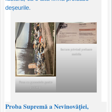
deșeurile.
factura privind preluare
mobila
Poza cu gunoaiele gasite
pe camp
​Proba Supremă a Nevinovăției,