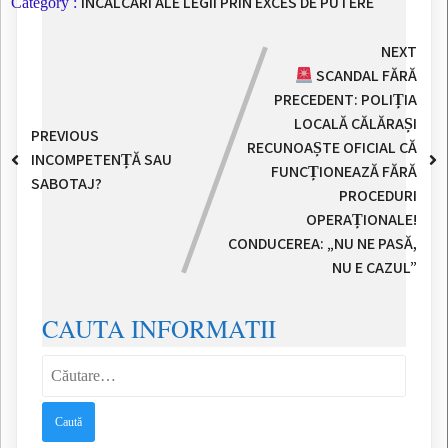
INCALCARI ALE LEGII PRIN EXCES DE PUTERE
Category :
NEXT
SCANDAL FĂRĂ
PRECEDENT: POLIȚIA
LOCALĂ CĂLĂRAȘI
PREVIOUS
RECUNOAȘTE OFICIAL CĂ
INCOMPETENȚĂ SAU
FUNCȚIONEAZĂ FĂRĂ
SABOTAJ?
PROCEDURI
OPERAȚIONALE!
CONDUCEREA: „NU NE PASĂ,
NU E CAZUL”
CAUTA INFORMATII
Caută
după: