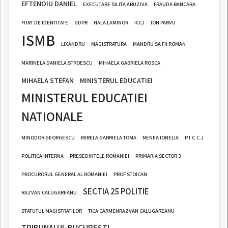
EFTENOIU DANIEL
EXECUTARE SILITA ABUZIVA
FRAUDA BANCARA
FURT DE IDENTITATE
GDPR
HALA LAMINOR
ICCJ
ION PARVU
ISMB
LIXANDRU
MAGISTRATURA
MANDRU SA FII ROMAN
MARINELA DANIELA STROESCU
MIHAELA GABRIELA ROSCA
MIHAELA STEFAN
MINISTERUL EDUCATIEI
MINISTERUL EDUCATIEI
NATIONALE
MINODOR GEORGESCU
MIRELA GABRIELA TOMA
NENEA IONELIA
P.I.C.C.J
POLITICA INTERNA
PRESEDINTELE ROMANIEI
PRIMARIA SECTOR 3
PROCURORUL GENERAL AL ROMANIEI
PROF STOICAN
SECTIA 25 POLITIE
RAZVAN CALUGAREANU
STATUTUL MAGISTRATILOR
TICA CARMENRAZVAN CALUGAREANU