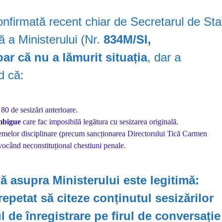
nfirmată recent chiar de Secretarul de Sta
lă a Ministerului (Nr.
834M/SI,
ar că nu a lămurit situația
, dar a
d că:
80 de sesizări anterioare.
ambigue
care fac imposibilă legătura cu sesizarea originală.
emelor disciplinare (precum sancționarea Directorului Tică Carmen
ocând neconstituțional chestiuni penale.
ă asupra Ministerului este legitimă:
 repetat să citeze conținutul sesizărilor
de înregistrare pe firul de conversație