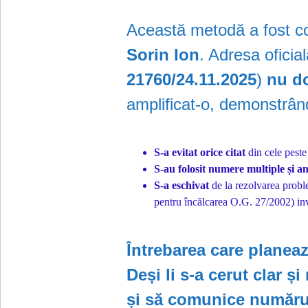
Această metodă a fost co
Sorin Ion
. Adresa oficia
21760/24.11.2025
)
nu do
amplificat-o, demonstrân
S-a evitat orice citat
din cele peste 
S-au folosit numere multiple și 
S-a eschivat
de la rezolvarea probl
pentru încălcarea O.G. 27/2002) inv
Întrebarea care planeaz
Deși li s-a cerut clar și
și să comunice numărul 