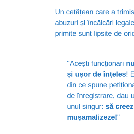
Un cetățean care a trimi
abuzuri și încălcări lega
primite sunt lipsite de ori
"Acești funcționari
nu
și ușor de înțeles
! 
din ce spune petițion
de înregistrare, dau 
unul singur:
să creez
mușamalizeze!
"