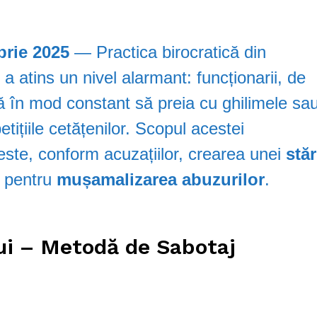
rie 2025
— Practica birocratică din
a atins un nivel alarmant: funcționarii, de
ită în mod constant să preia cu ghilimele sa
etițiile cetățenilor. Scopul acestei
este, conform acuzațiilor, crearea unei
stăr
 pentru
mușamalizarea abuzurilor
.
ui – Metodă de Sabotaj