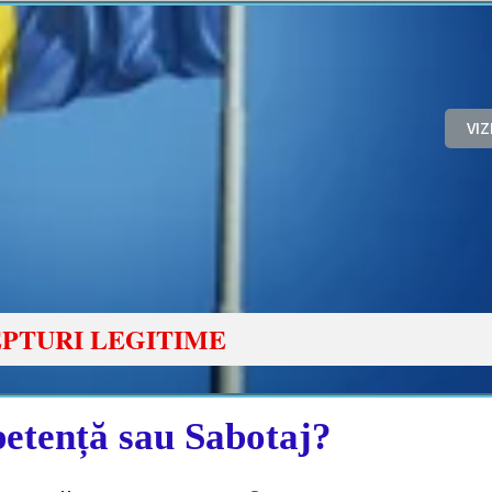
VI
PTURI LEGITIME
etență sau Sabotaj?