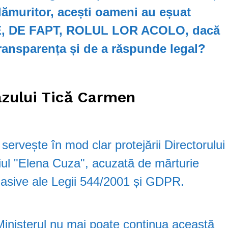
i lămuritor, acești oameni au eșuat
E, DE FAPT, ROLUL LOR ACOLO, dacă
transparența și de a răspunde legal?
zului Tică Carmen
ervește în mod clar protejării Directorului
ul "Elena Cuza", acuzată de mărturie
masive ale Legii 544/2001 și GDPR.
Ministerul nu mai poate continua această