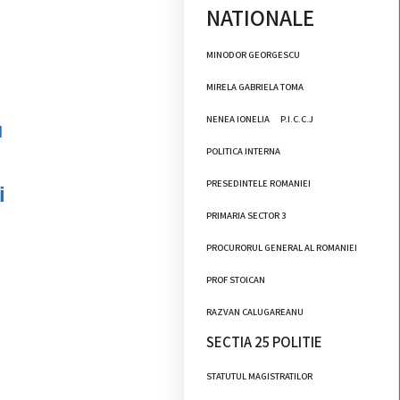
NATIONALE
MINODOR GEORGESCU
MIRELA GABRIELA TOMA
NENEA IONELIA
P.I.C.C.J
u
POLITICA INTERNA
PRESEDINTELE ROMANIEI
i
PRIMARIA SECTOR 3
PROCURORUL GENERAL AL ROMANIEI
PROF STOICAN
RAZVAN CALUGAREANU
SECTIA 25 POLITIE
STATUTUL MAGISTRATILOR