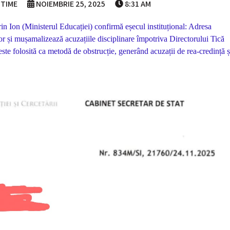
ITIME
NOIEMBRIE 25, 2025
8:31 AM
rin Ion (Ministerul Educației) confirmă eșecul instituțional: Adresa
or și mușamalizează acuzațiile disciplinare împotriva Directorului Tică
ste folosită ca metodă de obstrucție, generând acuzații de rea-credință ș