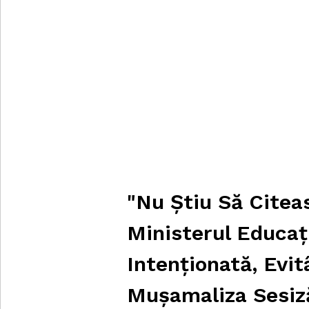
"Nu Știu Să Citeas
Ministerul Educaț
Intenționată, Evi
Mușamaliza Sesiză