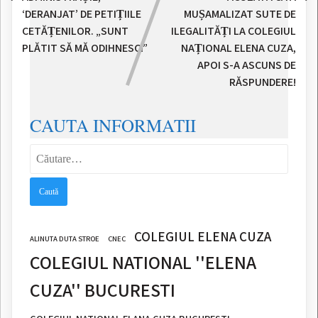
‘DERANJAT’ DE PETIȚIILE
MUȘAMALIZAT SUTE DE
CETĂȚENILOR. „SUNT
ILEGALITĂȚI LA COLEGIUL
PLĂTIT SĂ MĂ ODIHNESC!”
NAȚIONAL ELENA CUZA,
APOI S-A ASCUNS DE
RĂSPUNDERE!
CAUTA INFORMATII
Caută
după:
COLEGIUL ELENA CUZA
ALINUTA DUTA STROE
CNEC
COLEGIUL NATIONAL ''ELENA
CUZA'' BUCURESTI