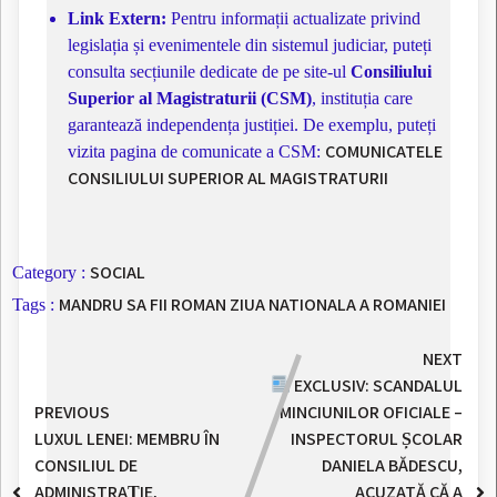
Link Extern:
Pentru informații actualizate privind
legislația și evenimentele din sistemul judiciar, puteți
consulta secțiunile dedicate de pe site-ul
Consiliului
Superior al Magistraturii (CSM)
, instituția care
garantează independența justiției. De exemplu, puteți
COMUNICATELE
vizita pagina de comunicate a CSM:
CONSILIULUI SUPERIOR AL MAGISTRATURII
SOCIAL
Category :
MANDRU SA FII ROMAN
ZIUA NATIONALA A ROMANIEI
Tags :
NEXT
EXCLUSIV: SCANDALUL
PREVIOUS
MINCIUNILOR OFICIALE –
LUXUL LENEI: MEMBRU ÎN
INSPECTORUL ȘCOLAR
CONSILIUL DE
DANIELA BĂDESCU,
ADMINISTRAȚIE,
ACUZATĂ CĂ A