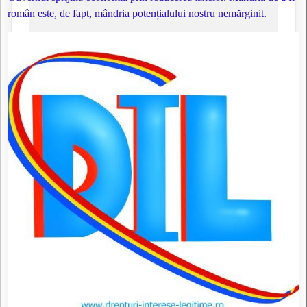
român este, de fapt, mândria potențialului nostru nemărginit.