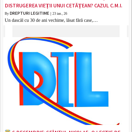
DISTRUGEREA VIEȚII UNUI CETĂȚEAN? CAZUL C.M.I.
DREPTURI LEGITIME
By
|
23
ian., 26
Un dascăl cu 30 de ani vechime, lăsat fără case,…