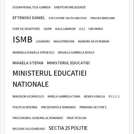
DOSAR PENAL TICA CARMEN
DREPTURI PRESEDINTE
EFTENOIU DANIEL
EXECUTARE SILITA ABUZIVA
FRAUDA BANCARA
FURT DE IDENTITATE
GDPR
HALA LAMINOR
ICCJ
ION PARVU
ISMB
LIXANDRU
MAGISTRATURA
MANDRU SA FII ROMAN
MARINELA DANIELA STROESCU
MIHAELA GABRIELA ROSCA
MIHAELA STEFAN
MINISTERUL EDUCATIEI
MINISTERUL EDUCATIEI
NATIONALE
MINODOR GEORGESCU
MIRELA GABRIELA TOMA
NENEA IONELIA
P.I.C.C.J
POLITICA INTERNA
PRESEDINTELE ROMANIEI
PRIMARIA SECTOR 3
PROCURORUL GENERAL AL ROMANIEI
PROF STOICAN
SECTIA 25 POLITIE
RAZVAN CALUGAREANU