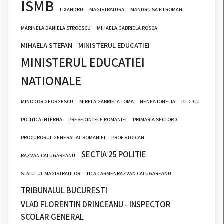
ISMB
LIXANDRU
MAGISTRATURA
MANDRU SA FII ROMAN
MARINELA DANIELA STROESCU
MIHAELA GABRIELA ROSCA
MIHAELA STEFAN
MINISTERUL EDUCATIEI
MINISTERUL EDUCATIEI
NATIONALE
MINODOR GEORGESCU
MIRELA GABRIELA TOMA
NENEA IONELIA
P.I.C.C.J
POLITICA INTERNA
PRESEDINTELE ROMANIEI
PRIMARIA SECTOR 3
PROCURORUL GENERAL AL ROMANIEI
PROF STOICAN
SECTIA 25 POLITIE
RAZVAN CALUGAREANU
STATUTUL MAGISTRATILOR
TICA CARMENRAZVAN CALUGAREANU
TRIBUNALUL BUCURESTI
VLAD FLORENTIN DRINCEANU - INSPECTOR
SCOLAR GENERAL