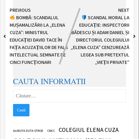
PREVIOUS
NEXT
BOMBĂ: SCANDALUL
SCANDAL MORAL LA
MUȘAMALIZĂRII LA „ELENA
EDUCAȚIE: INSPECTORII
CUZA”: MINISTRUL
BĂDESCU ȘI ADAM DANIEL ȘI
EDUCAȚIEI DAVID TACE ÎN
DIRECTORUL COLEGIULUI
FAȚA ACUZAȚIILOR DE FALS
„ELENA CUZA” CENZUREAZĂ
INTELECTUAL SEMNATE DE
LEGEA SUB PRETEXTUL
CINCI FUNCȚIONARI
„VIEȚII PRIVATE”
CAUTA INFORMATII
Caută
după:
COLEGIUL ELENA CUZA
ALINUTA DUTA STROE
CNEC