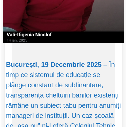
București, 19 Decembrie 2025
– În
timp ce sistemul de educație se
plânge constant de subfinanțare,
transparența cheltuirii banilor existenți
rămâne un subiect tabu pentru anumiți
manageri de instituții. Un caz școală
de „așa nu” ni-l oferă Colegiul Tehnic