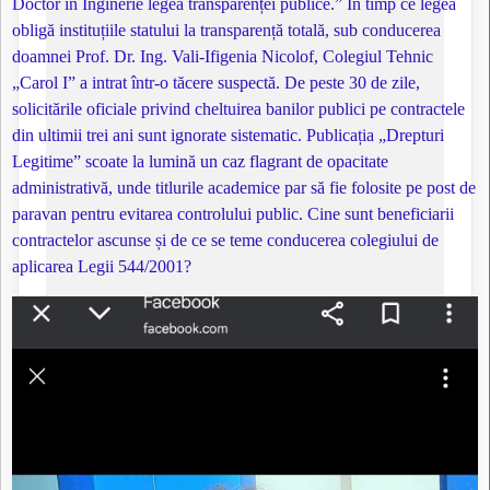
Doctor în Inginerie legea transparenței publice.” În timp ce legea
obligă instituțiile statului la transparență totală, sub conducerea
doamnei Prof. Dr. Ing. Vali-Ifigenia Nicolof, Colegiul Tehnic
„Carol I” a intrat într-o tăcere suspectă. De peste 30 de zile,
solicitările oficiale privind cheltuirea banilor publici pe contractele
din ultimii trei ani sunt ignorate sistematic. Publicația „Drepturi
Legitime” scoate la lumină un caz flagrant de opacitate
administrativă, unde titlurile academice par să fie folosite pe post de
paravan pentru evitarea controlului public. Cine sunt beneficiarii
contractelor ascunse și de ce se teme conducerea colegiului de
aplicarea Legii 544/2001?