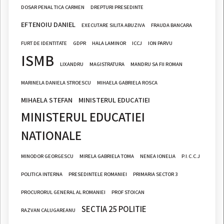
DOSAR PENAL TICA CARMEN
DREPTURI PRESEDINTE
EFTENOIU DANIEL
EXECUTARE SILITA ABUZIVA
FRAUDA BANCARA
FURT DE IDENTITATE
GDPR
HALA LAMINOR
ICCJ
ION PARVU
ISMB
LIXANDRU
MAGISTRATURA
MANDRU SA FII ROMAN
MARINELA DANIELA STROESCU
MIHAELA GABRIELA ROSCA
MIHAELA STEFAN
MINISTERUL EDUCATIEI
MINISTERUL EDUCATIEI
NATIONALE
MINODOR GEORGESCU
MIRELA GABRIELA TOMA
NENEA IONELIA
P.I.C.C.J
POLITICA INTERNA
PRESEDINTELE ROMANIEI
PRIMARIA SECTOR 3
PROCURORUL GENERAL AL ROMANIEI
PROF STOICAN
SECTIA 25 POLITIE
RAZVAN CALUGAREANU