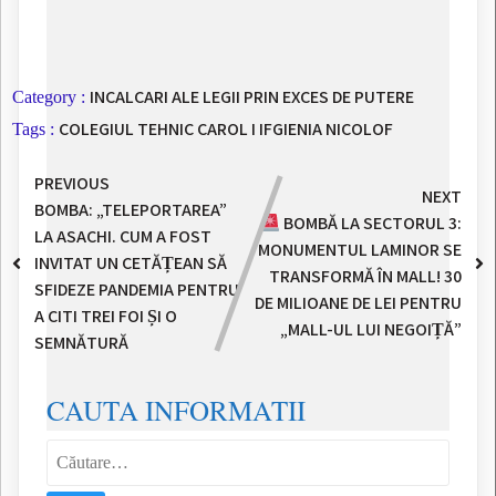
INCALCARI ALE LEGII PRIN EXCES DE PUTERE
Category :
COLEGIUL TEHNIC CAROL I
IFGIENIA NICOLOF
Tags :
PREVIOUS
NEXT
BOMBA: „TELEPORTAREA”
BOMBĂ LA SECTORUL 3:
LA ASACHI. CUM A FOST
MONUMENTUL LAMINOR SE
INVITAT UN CETĂȚEAN SĂ
TRANSFORMĂ ÎN MALL! 30
SFIDEZE PANDEMIA PENTRU
DE MILIOANE DE LEI PENTRU
A CITI TREI FOI ȘI O
„MALL-UL LUI NEGOIȚĂ”
SEMNĂTURĂ
CAUTA INFORMATII
Caută
după: