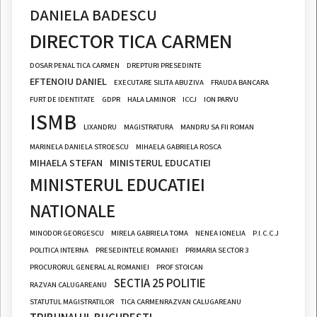
DANIELA BADESCU
DIRECTOR TICA CARMEN
DOSAR PENAL TICA CARMEN
DREPTURI PRESEDINTE
EFTENOIU DANIEL
EXECUTARE SILITA ABUZIVA
FRAUDA BANCARA
FURT DE IDENTITATE
GDPR
HALA LAMINOR
ICCJ
ION PARVU
ISMB
LIXANDRU
MAGISTRATURA
MANDRU SA FII ROMAN
MARINELA DANIELA STROESCU
MIHAELA GABRIELA ROSCA
MIHAELA STEFAN
MINISTERUL EDUCATIEI
MINISTERUL EDUCATIEI
NATIONALE
MINODOR GEORGESCU
MIRELA GABRIELA TOMA
NENEA IONELIA
P.I.C.C.J
POLITICA INTERNA
PRESEDINTELE ROMANIEI
PRIMARIA SECTOR 3
PROCURORUL GENERAL AL ROMANIEI
PROF STOICAN
SECTIA 25 POLITIE
RAZVAN CALUGAREANU
STATUTUL MAGISTRATILOR
TICA CARMENRAZVAN CALUGAREANU