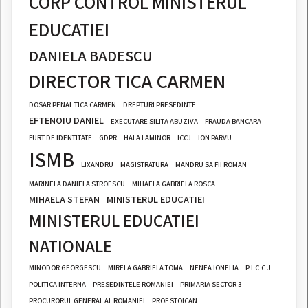
CORP CONTROL MINISTERUL
EDUCATIEI
DANIELA BADESCU
DIRECTOR TICA CARMEN
DOSAR PENAL TICA CARMEN
DREPTURI PRESEDINTE
EFTENOIU DANIEL
EXECUTARE SILITA ABUZIVA
FRAUDA BANCARA
FURT DE IDENTITATE
GDPR
HALA LAMINOR
ICCJ
ION PARVU
ISMB
LIXANDRU
MAGISTRATURA
MANDRU SA FII ROMAN
MARINELA DANIELA STROESCU
MIHAELA GABRIELA ROSCA
MIHAELA STEFAN
MINISTERUL EDUCATIEI
MINISTERUL EDUCATIEI
NATIONALE
MINODOR GEORGESCU
MIRELA GABRIELA TOMA
NENEA IONELIA
P.I.C.C.J
POLITICA INTERNA
PRESEDINTELE ROMANIEI
PRIMARIA SECTOR 3
PROCURORUL GENERAL AL ROMANIEI
PROF STOICAN