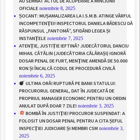
AU SEMNAT ACTUL DE ACOPERIRE A MINCIUNII
OFICIALE
noiembrie 8, 2025
ȘOCANT: MUȘAMALIZAREA LA I.S.M.B. ATINGE VÂRFUL
INCOMPETENȚEI! INSPECTORUL DANIELA BĂDESCU DĂ
RĂSPUNSUL „FANTOMĂ”, SFIDÂND LEGEA ȘI
INSTANȚELE
noiembrie 7, 2025
ATENȚIE, JUSTIȚIE IEFTINĂ? JUDECĂTORUL DANCIU
MIHAIL CĂTĂLIN (JUDECĂTORIA CĂLĂRAȘI) IGNORĂ
DOSAR PENAL DE FURT, MENȚINE AMENDĂ DE 50.000
RON ȘI ÎNCALCĂ CODUL DE PROCEDURĂ CIVILĂ
noiembrie 6, 2025
ULTIMA ORĂ! RUPTURĂ PE BANII STATULUI:
PROCURORUL GENERAL, DAT ÎN JUDECATĂ DE
PROPRIUL MANAGER ECONOMIC PENTRU UN ORDIN
ANULAT DUPĂ DOAR 7 ZILE!
noiembrie 3, 2025
BOMBĂ ÎN JUSTIȚIE! PROCUROR SUSPENDAT: A
FOLOSIT UN DOSAR PENAL PENTRU A CITA ȘEFUL
INSPECȚIEI JUDICIARE ȘI MEMBRI CSM
noiembrie 3,
2025