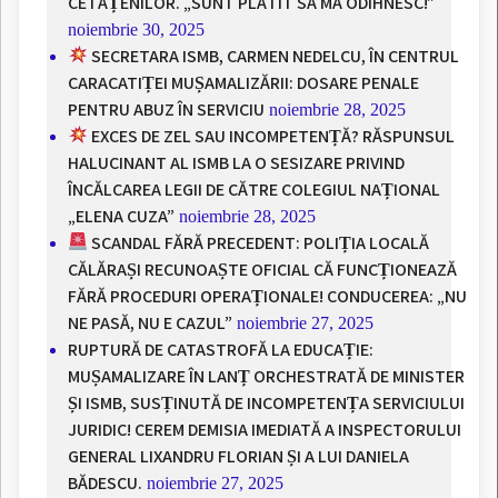
CETĂȚENILOR. „SUNT PLĂTIT SĂ MĂ ODIHNESC!”
noiembrie 30, 2025
SECRETARA ISMB, CARMEN NEDELCU, ÎN CENTRUL
CARACATIȚEI MUȘAMALIZĂRII: DOSARE PENALE
PENTRU ABUZ ÎN SERVICIU
noiembrie 28, 2025
EXCES DE ZEL SAU INCOMPETENȚĂ? RĂSPUNSUL
HALUCINANT AL ISMB LA O SESIZARE PRIVIND
ÎNCĂLCAREA LEGII DE CĂTRE COLEGIUL NAȚIONAL
„ELENA CUZA”
noiembrie 28, 2025
SCANDAL FĂRĂ PRECEDENT: POLIȚIA LOCALĂ
CĂLĂRAȘI RECUNOAȘTE OFICIAL CĂ FUNCȚIONEAZĂ
FĂRĂ PROCEDURI OPERAȚIONALE! CONDUCEREA: „NU
NE PASĂ, NU E CAZUL”
noiembrie 27, 2025
RUPTURĂ DE CATASTROFĂ LA EDUCAȚIE:
MUȘAMALIZARE ÎN LANȚ ORCHESTRATĂ DE MINISTER
ȘI ISMB, SUSȚINUTĂ DE INCOMPETENȚA SERVICIULUI
JURIDIC! CEREM DEMISIA IMEDIATĂ A INSPECTORULUI
GENERAL LIXANDRU FLORIAN ȘI A LUI DANIELA
BĂDESCU.
noiembrie 27, 2025