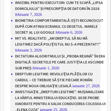
INVIZIBIL PENTRU EXECUTORI: CUM TE SCAPĂ „LIPSA
DOMICILIULUI” ȘI PRESCRIPȚIA DE DATORII ÎN 2026
februarie 7, 2026
BIOMETRIA COMPORTAMENTALĂ: EȘTI RECUNOSCUT
DUPĂ CUM ATINGI ECRANUL CU DEGETUL. MARELE
SECRET AL LUI GOOGLE
februarie 6, 2026
MIT VS. REALITATE: „AM DREPTUL SĂ NU MĂ
LEGITIMEZ DACĂ POLIȚISTUL NU S-A PREZENTAT?”
februarie 2, 2026
DICTATURA ALGORITMULUI ȘI „PROBA REGINĂ” ÎN ERA
DIGITALĂ: SECRETELE PE CARE JUSTIȚIA LE ASCUNDE
SUB PREȘ
februarie 1, 2026
DREPTURI LEGITIME: REVOLUȚIA PLĂȚILOR CU
CARDUL – CE TREBUIE SĂ ȘTIE FIECARE ROMÂN
DESPRE NOUA OBLIGAȚIE LEGALĂ
ianuarie 27, 2026
INVESTIGAȚIE „DREPTURI LEGITIME”: MUȘAMALIZARE
LA VÂRFUL MINISTERULUI EDUCAȚIEI. 80 DE PROBE
IGNORATE PENTRU A SALVA CONDUCEREA COLEGIULUI
„ELENA CUZA”
ianuarie 25, 2026