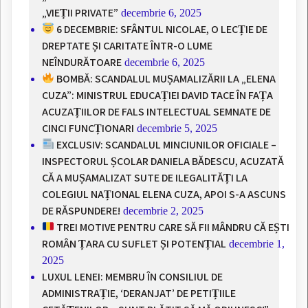
„VIEȚII PRIVATE”
decembrie 6, 2025
6 DECEMBRIE: SFÂNTUL NICOLAE, O LECȚIE DE
DREPTATE ȘI CARITATE ÎNTR-O LUME
NEÎNDURĂTOARE
decembrie 6, 2025
BOMBĂ: SCANDALUL MUȘAMALIZĂRII LA „ELENA
CUZA”: MINISTRUL EDUCAȚIEI DAVID TACE ÎN FAȚA
ACUZAȚIILOR DE FALS INTELECTUAL SEMNATE DE
CINCI FUNCȚIONARI
decembrie 5, 2025
EXCLUSIV: SCANDALUL MINCIUNILOR OFICIALE –
INSPECTORUL ȘCOLAR DANIELA BĂDESCU, ACUZATĂ
CĂ A MUȘAMALIZAT SUTE DE ILEGALITĂȚI LA
COLEGIUL NAȚIONAL ELENA CUZA, APOI S-A ASCUNS
DE RĂSPUNDERE!
decembrie 2, 2025
TREI MOTIVE PENTRU CARE SĂ FII MÂNDRU CĂ EȘTI
ROMÂN ȚARA CU SUFLET ȘI POTENȚIAL
decembrie 1,
2025
LUXUL LENEI: MEMBRU ÎN CONSILIUL DE
ADMINISTRAȚIE, ‘DERANJAT’ DE PETIȚIILE