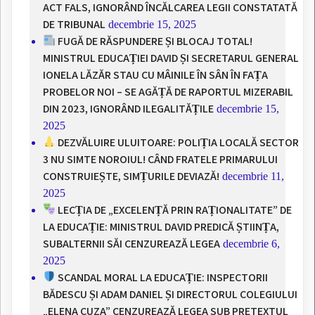
ACT FALS, IGNORÂND ÎNCĂLCAREA LEGII CONSTATATĂ
DE TRIBUNAL
decembrie 15, 2025
FUGĂ DE RĂSPUNDERE ȘI BLOCAJ TOTAL!
MINISTRUL EDUCAȚIEI DAVID ȘI SECRETARUL GENERAL
IONELA LĂZĂR STAU CU MÂINILE ÎN SÂN ÎN FAȚA
PROBELOR NOI – SE AGĂȚĂ DE RAPORTUL MIZERABIL
DIN 2023, IGNORÂND ILEGALITĂȚILE
decembrie 15,
2025
DEZVĂLUIRE ULUITOARE: POLIȚIA LOCALĂ SECTOR
3 NU SIMTE NOROIUL! CÂND FRATELE PRIMARULUI
CONSTRUIEȘTE, SIMȚURILE DEVIAZĂ!
decembrie 11,
2025
LECȚIA DE „EXCELENȚĂ PRIN RAȚIONALITATE” DE
LA EDUCAȚIE: MINISTRUL DAVID PREDICĂ ȘTIINȚA,
SUBALTERNII SĂI CENZUREAZĂ LEGEA
decembrie 6,
2025
SCANDAL MORAL LA EDUCAȚIE: INSPECTORII
BĂDESCU ȘI ADAM DANIEL ȘI DIRECTORUL COLEGIULUI
„ELENA CUZA” CENZUREAZĂ LEGEA SUB PRETEXTUL