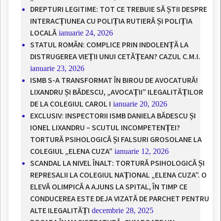
DREPTURI LEGITIME: TOT CE TREBUIE SĂ ȘTII DESPRE
INTERACȚIUNEA CU POLIȚIA RUTIERĂ ȘI POLIȚIA
LOCALĂ
ianuarie 24, 2026
STATUL ROMÂN: COMPLICE PRIN INDOLENȚĂ LA
DISTRUGEREA VIEȚII UNUI CETĂȚEAN? CAZUL C.M.I.
ianuarie 23, 2026
ISMB S-A TRANSFORMAT ÎN BIROU DE AVOCATURĂ!
LIXANDRU ȘI BĂDESCU, „AVOCAȚII” ILEGALITĂȚILOR
DE LA COLEGIUL CAROL I
ianuarie 20, 2026
EXCLUSIV: INSPECTORII ISMB DANIELA BĂDESCU ȘI
IONEL LIXANDRU – SCUTUL INCOMPETENȚEI?
TORTURĂ PSIHOLOGICĂ ȘI FALSURI GROSOLANE LA
COLEGIUL „ELENA CUZA”
ianuarie 12, 2026
SCANDAL LA NIVEL ÎNALT: TORTURĂ PSIHOLOGICĂ ȘI
REPRESALII LA COLEGIUL NAȚIONAL „ELENA CUZA”. O
ELEVĂ OLIMPICĂ A AJUNS LA SPITAL, ÎN TIMP CE
CONDUCEREA ESTE DEJA VIZATĂ DE PARCHET PENTRU
ALTE ILEGALITĂȚI
decembrie 28, 2025