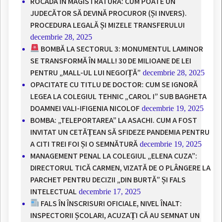
ROCADA ÎN MAGISTRATURĂ: CUM POATE UN
JUDECĂTOR SĂ DEVINĂ PROCUROR (ȘI INVERS).
PROCEDURA LEGALĂ ȘI MIZELE TRANSFERULUI
decembrie 28, 2025
BOMBĂ LA SECTORUL 3: MONUMENTUL LAMINOR
SE TRANSFORMĂ ÎN MALL! 30 DE MILIOANE DE LEI
PENTRU „MALL-UL LUI NEGOIȚĂ”
decembrie 28, 2025
OPACITATE CU TITLU DE DOCTOR: CUM SE IGNORĂ
LEGEA LA COLEGIUL TEHNIC „CAROL I” SUB BAGHETA
DOAMNEI VALI-IFIGENIA NICOLOF
decembrie 19, 2025
BOMBA: „TELEPORTAREA” LA ASACHI. CUM A FOST
INVITAT UN CETĂȚEAN SĂ SFIDEZE PANDEMIA PENTRU
A CITI TREI FOI ȘI O SEMNĂTURĂ
decembrie 19, 2025
MANAGEMENT PENAL LA COLEGIUL „ELENA CUZA”:
DIRECTORUL TICĂ CARMEN, VIZATĂ DE O PLÂNGERE LA
PARCHET PENTRU DECIZII „DIN BURTĂ” ȘI FALS
INTELECTUAL
decembrie 17, 2025
FALS ÎN ÎNSCRISURI OFICIALE, NIVEL ÎNALT:
INSPECTORII ȘCOLARI, ACUZAȚI CĂ AU SEMNAT UN