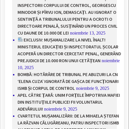
INSPECTORII CORPULUI DE CONTROL, GEORGESCU
MINODOR ȘI PÎRVU ION, DEMASCAȚI. AU IGNORAT O
SENTINȚĂ A TRIBUNALULUI PENTRU A OCROTI O
DIRECTOARE PENALĂ, SUSȚINÂND UN PROCES CIVIL
CU DAUNE DE 10.000 DE LEI
noiembrie 13, 2025
EXCLUSIV: MUȘAMALIZARE LA NIVEL ÎNALT!
MINISTERUL EDUCAȚIEI ȘI INSPECTORATUL ȘCOLAR
ACOPERĂ UN DIRECTOR CERCETAT PENAL, GENERÂND
PREJUDICII DE 10.000 RON UNUI CETĂȚEAN
noiembrie
10, 2025
BOMBĂ: HOTĂRÂRE DE TRIBUNAL PE ABUZURI LA CN
‘ELENA CUZA’ IGNORATĂ DE GAȘCA DE FUNCȚIONARI
ISMB ȘI CORPUL DE CONTROL
noiembrie 9, 2025
APEL CĂTRE ȚARĂ: UNIM FORȚELE ÎMPOTRIVA MAFIEI
DIN INSTITUȚIILE PUBLICE! FII VOLUNTARUL
ADEVĂRULUI!
noiembrie 9, 2025
CVARTETUL MUȘAMALIZĂRII: DE LA MIHAELA ȘTEFAN
LA RĂZVAN CĂLUGĂREANU, PATRU INSPECTORI ISMB