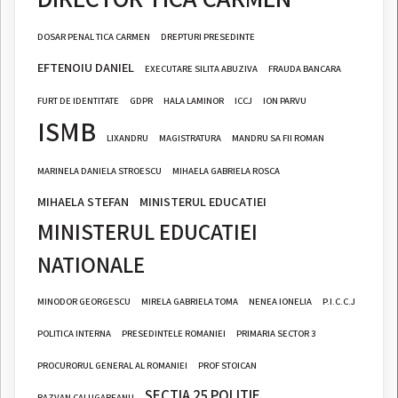
DOSAR PENAL TICA CARMEN
DREPTURI PRESEDINTE
EFTENOIU DANIEL
EXECUTARE SILITA ABUZIVA
FRAUDA BANCARA
FURT DE IDENTITATE
GDPR
HALA LAMINOR
ICCJ
ION PARVU
ISMB
LIXANDRU
MAGISTRATURA
MANDRU SA FII ROMAN
MARINELA DANIELA STROESCU
MIHAELA GABRIELA ROSCA
MIHAELA STEFAN
MINISTERUL EDUCATIEI
MINISTERUL EDUCATIEI
NATIONALE
MINODOR GEORGESCU
MIRELA GABRIELA TOMA
NENEA IONELIA
P.I.C.C.J
POLITICA INTERNA
PRESEDINTELE ROMANIEI
PRIMARIA SECTOR 3
PROCURORUL GENERAL AL ROMANIEI
PROF STOICAN
SECTIA 25 POLITIE
RAZVAN CALUGAREANU